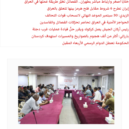
خلايا أصغر وارتباط مباشر بطهران.. الفصائل تغيّر طريقة عملها في العراق
إيران تطرح 6 شروط مقابل فتح هرمز بينها تتعلق بالعراق
الزيدي: 30 سبتمبر الموعد النهائي لانسحاب قوات التحالف
الحواجز الأمنية في العراق تحاصر تحرّكات الفصائل والفاسدين
رئيس أركان الجيش يصل كركوك ويقرر حلّ قيادة عمليات غرب دجلة
بارزاني: أكثر من ألف هجوم بالصواريخ والمسيرات استهدف كردستان
الحكومة تعطل الدوام الرسمي الأربعاء المقبل