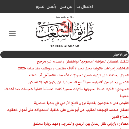
الاتصال بنا
من نحن
رئیس التحریر
اخر الاخبار
تفكيك الفصائل العراقية "محوري" لواشنطن والصدام غير مرجح
الداخلية: إجراءات قانونية بحق نحو 8 آلاف منتسب وموظف منذ بداية 2026
العراق يحافظ على ترتيبه ضمن الجوازات الأضعف عالمياً في آب 2026
الكعبي يحذر من "الدبلوماسية" مع السعودية: لن يكون الرد إلا عسكريا
العبودي: تفكيك شبكة بحوزتها طائرات مسيرة كانت تخطط لتنفيذ هجمات ضد أهداف
معينة
القبض على 6 متهمين بقضية تزوير قطع الأراضي في بلدية الناصرية
اعتقال محمد الهجف المقرب من أبو مازن على خلفية استحواذه على أموال العقود
بصلاح الدين
مصادر : بارزاني نقل رسائل بين الزيدي والشرع... ومهد لزيارة دمشق