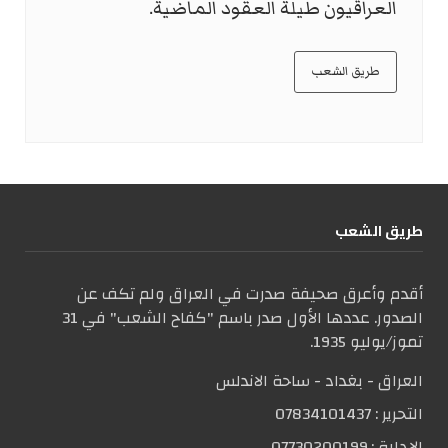
العراقيون طيلة العقود الماضية.
طريق الشعب
طریق الشعب
أقدم وأعرق صحيفة صدرت في العراق ولم تكف عن
الصدور. عددها الأول صدر باسم "كفاح الشعب" في 31
تموز/يوليو 1935.
العراق - بغداد - ساحة الاندلس
التحریر :
07834101437
الإدارة :
07730200199