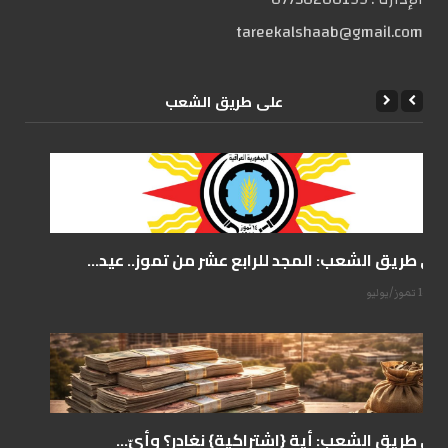
tareekalshaab@gmail.com
علی طریق الشعب
على طريق الشعب: المجد للرابع عشر من تموز.. عيد...
14 تموز/يوليو
على طريق الشعب: أية {اشتراكية} نغادر؟ وأيّ...