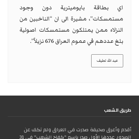
اي بطاقة بايوميترية دون وجود
مستمسكات”، مشيرة الى ان “الناخبين من
النزلاء ممن يمتلكون مستمسكات اصولية
بلغ عددهم في عموم العراق 676 نزيلاً”.
عبد الله لطيف
طریق الشعب
أقدم وأعرق صحيفة صدرت في العراق ولم تكف عن
الصدور. عددها الأول صدر باسم "كفاح الشعب" في 31