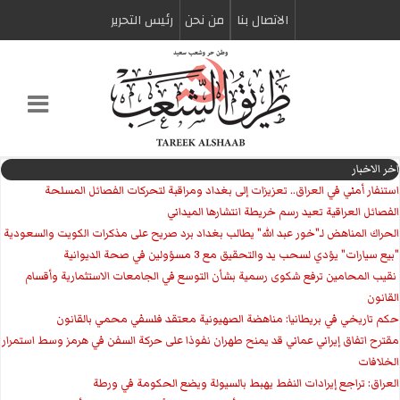
الاتصال بنا
من نحن
رئیس التحریر
اخر الاخبار
استنفار أمني في العراق.. تعزيزات إلى بغداد ومراقبة لتحركات الفصائل المسلحة
الفصائل العراقية تعيد رسم خريطة انتشارها الميداني
الحراك المناهض لـ"خور عبد الله" يطالب بغداد برد صريح على مذكرات الكويت والسعودية
"بيع سيارات" يؤدي لسحب يد والتحقيق مع 3 مسؤولين في صحة الديوانية
‏ نقيب المحامين ترفع شكوى رسمية بشأن التوسع في الجامعات الاستثمارية وأقسام
القانون
حكم تاريخي في بريطانيا: مناهضة الصهيونية معتقد فلسفي محمي بالقانون
مقترح اتفاق إيراني عماني قد يمنح طهران نفوذا على حركة السفن في هرمز وسط استمرار
الخلافات
العراق: تراجع إيرادات النفط يهبط بالسيولة ويضع الحكومة في ورطة