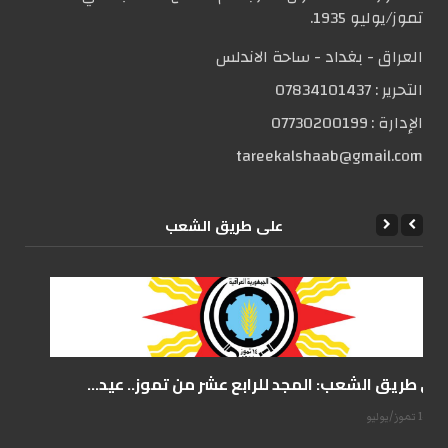
تموز/يوليو 1935.
العراق - بغداد - ساحة الاندلس
التحریر :
07834101437
الإدارة :
07730200199
tareekalshaab@gmail.com
علی طریق الشعب
على طريق الشعب: المجد للرابع عشر من تموز.. عيد...
14 تموز/يوليو