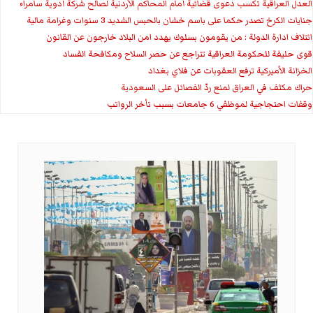
العدل العراقية تكسب دعوى قضائية أمام المحاكم الأردنية لصالح شركة أدوية سامراء
جنايات الكرخ تصدر حكما على باسم خشان بالحبس الشديد 3 سنوات وغرامة مالية
ائتلاف ادارة الدولة : من يقومون بسلوك يهدد امن البلاد خارجون عن القانون
قوى حليفة للحكومة العراقية تتراجع عن حصر السلاح ومكافحة الفساد
الخزانة الأميركية ترفع العقوبات عن فلاي بغداد
حراك مكثف في العراق لمنع ردّ الفصائل على السعودية
وقفات احتجاجية لموظفي 6 جامعات بسبب تأخر الرواتب