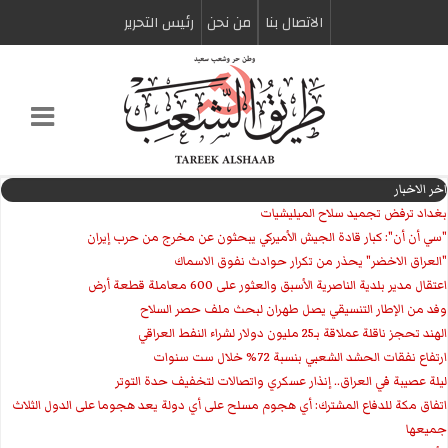
الاتصال بنا
من نحن
رئیس التحریر
اخر الاخبار
بغداد ترفض تجميد سلاح الميليشيات
"سي أن أن": كبار قادة الجيش الأميركي يبحثون عن مخرج من حرب إيران
"العراق الاخضر" يحذر من تكرار حوادث نفوق الاسماك
اعتقال مدير بلدية الناصرية الأسبق والعثور على 600 معاملة قطعة أرض
وفد من الإطار التنسيقي يصل طهران لبحث ملف حصر السلاح
الهند تحجز ناقلة عملاقة بـ25 مليون دولار لشراء النفط العراقي
ارتفاع نفقات الحشد الشعبي بنسبة 72% خلال ست سنوات
ليلة عصيبة في العراق.. إنذار عسكري واتصالات لتخفيف حدة التوتر
‏اتفاق مكة للدفاع المشترك: أي هجوم مسلح على أي دولة يعد هجوما على الدول الثلاث
جميعها