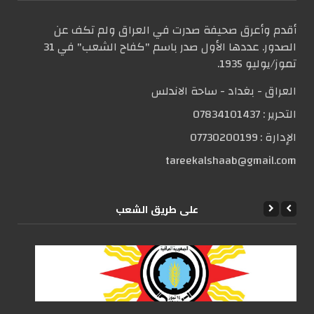
أقدم وأعرق صحيفة صدرت في العراق ولم تكف عن
الصدور. عددها الأول صدر باسم "كفاح الشعب" في 31
تموز/يوليو 1935.
العراق - بغداد - ساحة الاندلس
التحریر :
07834101437
الإدارة :
07730200199
tareekalshaab@gmail.com
علی طریق الشعب