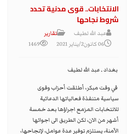
الانتخابات.. قوى مدنية تحدد
شروط نجاحها
عبد الله لطيف
تقارير
06 كانون2/يناير 2021
1469
بغداد ـ عبد الله لطيف
في وقت مبكر، أطلقت أحزاب وقوى
سياسية متنفذة فعالياتها الدعائية
للانتخابات المزمع اجراؤها بعد خمسة
أشهر من الان، لكن الطريق الى اجوائها
الآمنة، يستلزم توفير عدة عوامل، لإنجاحها،