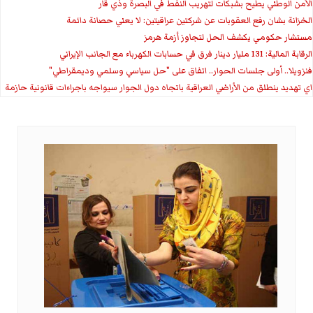
الأمن الوطني يطيح بشبكات لتهريب النفط في البصرة وذي قار
الخزانة بشان رفع العقوبات عن شركتين عراقيتين: لا يعني حصانة دائمة
مستشار حكومي يكشف الحل لتجاوز أزمة هرمز
الرقابة المالية: 131 مليار دينار فرق في حسابات الكهرباء مع الجانب الإيراني
فنزويلا.. أولى جلسات الحوار.. اتفاق على "حل سياسي وسلمي وديمقراطي"
اي تهديد ينطلق من الأراضي العراقية باتجاه دول الجوار سيواجه باجراءات قانونية حازمة