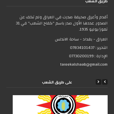
طریق الشعب
أقدم وأعرق صحيفة صدرت في العراق ولم تكف عن
الصدور. عددها الأول صدر باسم "كفاح الشعب" في 31
تموز/يوليو 1935.
العراق - بغداد - ساحة الاندلس
التحریر :
07834101437
الإدارة :
07730200199
tareekalshaab@gmail.com
علی طریق الشعب