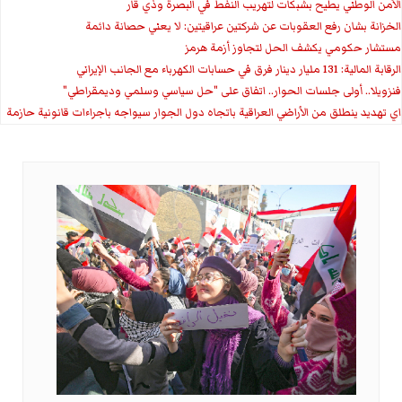
الأمن الوطني يطيح بشبكات لتهريب النفط في البصرة وذي قار
الخزانة بشان رفع العقوبات عن شركتين عراقيتين: لا يعني حصانة دائمة
مستشار حكومي يكشف الحل لتجاوز أزمة هرمز
الرقابة المالية: 131 مليار دينار فرق في حسابات الكهرباء مع الجانب الإيراني
فنزويلا.. أولى جلسات الحوار.. اتفاق على "حل سياسي وسلمي وديمقراطي"
اي تهديد ينطلق من الأراضي العراقية باتجاه دول الجوار سيواجه باجراءات قانونية حازمة