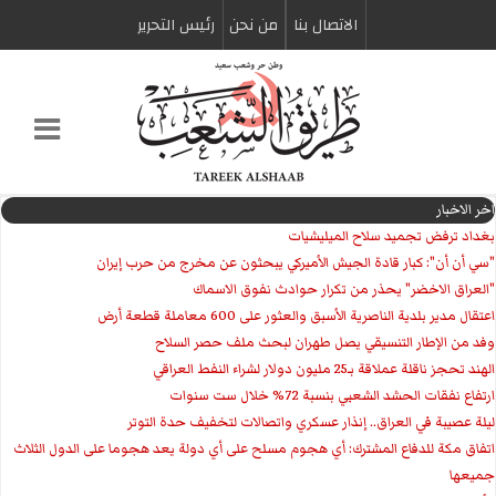
الاتصال بنا
من نحن
رئیس التحریر
اخر الاخبار
بغداد ترفض تجميد سلاح الميليشيات
"سي أن أن": كبار قادة الجيش الأميركي يبحثون عن مخرج من حرب إيران
"العراق الاخضر" يحذر من تكرار حوادث نفوق الاسماك
اعتقال مدير بلدية الناصرية الأسبق والعثور على 600 معاملة قطعة أرض
وفد من الإطار التنسيقي يصل طهران لبحث ملف حصر السلاح
الهند تحجز ناقلة عملاقة بـ25 مليون دولار لشراء النفط العراقي
ارتفاع نفقات الحشد الشعبي بنسبة 72% خلال ست سنوات
ليلة عصيبة في العراق.. إنذار عسكري واتصالات لتخفيف حدة التوتر
‏اتفاق مكة للدفاع المشترك: أي هجوم مسلح على أي دولة يعد هجوما على الدول الثلاث
جميعها