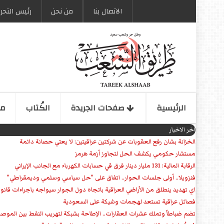
الاتصال بنا
من نحن
رئیس التحری
الرئیسیة
صفحات الجریدة
الكُتاب
مو
اخر الاخبار
الخزانة بشان رفع العقوبات عن شركتين عراقيتين: لا يعني حصانة دائمة
مستشار حكومي يكشف الحل لتجاوز أزمة هرمز
الرقابة المالية: 131 مليار دينار فرق في حسابات الكهرباء مع الجانب الإيراني
فنزويلا.. أولى جلسات الحوار.. اتفاق على "حل سياسي وسلمي وديمقراطي"
اي تهديد ينطلق من الأراضي العراقية باتجاه دول الجوار سيواجه باجراءات قانو
فصائل عراقية تستعد لهجمات وشيكة على السعودية
تضم ضباطاً وتملك عشرات العقارات.. الإطاحة بشبكة لتهريب النفط بين الموص