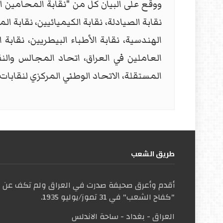
ووقع على البيان كلٌّ من "نقابة المحامين ال
نقابة الصيادلة، نقابة الكيميائيين، نقابة
الهندسية، نقابة الأطباء البيطريين، نقابة ا
العاملين في العراق، اتحاد المجالس والنقا
المستقلة، الاتحاد الوطني المركزي لنقابات 
طریق الشعب
أقدم وأعرق صحيفة صدرت في العراق ولم تكف عن ال
"كفاح الشعب" في 31 تموز/يوليو 1935.
العراق - بغداد - ساحة الاندلس