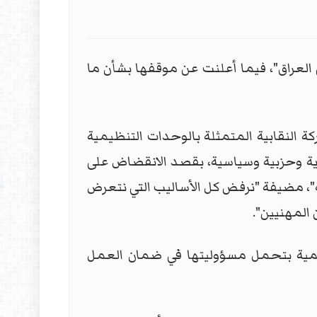
ة في العراق"، فيما أعلنت عن موقفها بشأن ما
ة النقابية المتمثلة بالوحدات التنظيمية
رية وحزبية وسياسية، بقصد الانقضاض على
مية"، مضيفة "نرفض كل الأساليب التي نتعرض
 المهنيين".
رسمية بتحمل مسؤوليتها في ضمان العمل