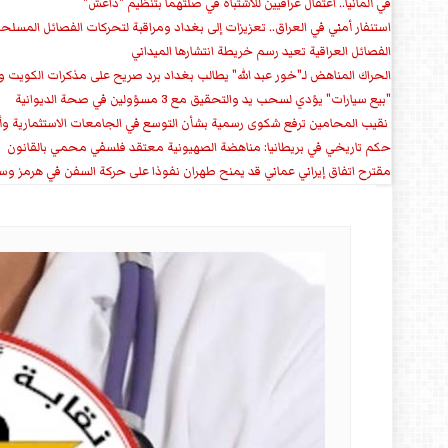
في ألمانيا.. اعتقال عراقيين للاشتباه في صلتهما بتنظيم "داعش"
استنفار أمني في العراق.. تعزيزات إلى بغداد ومراقبة لتحركات الفصائل المسلح
الفصائل العراقية تعيد رسم خريطة انتشارها الميداني
الحراك المناهض لـ"خور عبد الله" يطالب بغداد برد صريح على مذكرات الكويت 
"بيع سيارات" يؤدي لسحب يد والتحقيق مع 3 مسؤولين في صحة الديوانية
‏ نقيب المحامين ترفع شكوى رسمية بشأن التوسع في الجامعات الاستثمارية وأق
حكم تاريخي في بريطانيا: مناهضة الصهيونية معتقد فلسفي محمي بالقانون
مقترح اتفاق إيراني عماني قد يمنح طهران نفوذا على حركة السفن في هرمز وس