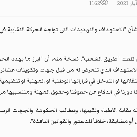
1162
 بيانا بشأن "الاستهداف والتهديدات التي تواجه الحركة النقابي
ذي تلقت "طريق الشعب"، نسخة منه، أن "ابرز ما يهدد الحرك
و الاستهداف الذي تتعرض له من قبل جهات وتكوينات عشائ
قلالها او التدخل في قراراتها الوطنية او المهنية او تنظي
نا دورنا في الدفاع عن حقوقنا وحقوق المهنة ومنتسبيها من
 نقابة الاطباء ونقيبها، ونطالب الحكومة والجهات ال
و مضايقة، خلافاً للدستور والقوانين النافذة".