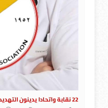
22 نقابة واتحادا يدينون التهديدات التي تواجه عملهم