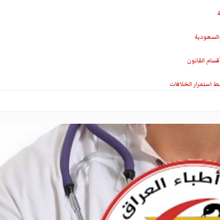
ة
والسعودية
سام القانون
ط استمرار الخلافات