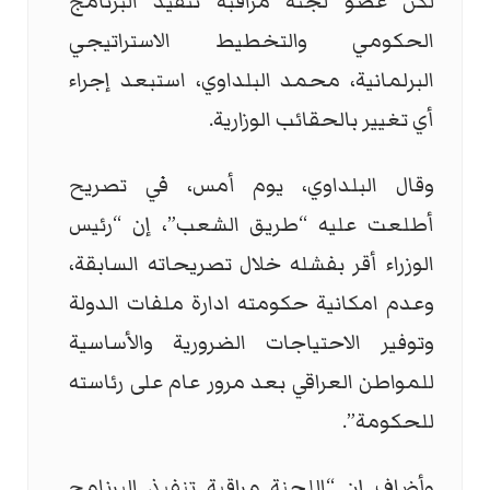
لكن عضو لجنة مراقبة تنفيذ البرنامج
الحكومي والتخطيط الاستراتيجي
البرلمانية، محمد البلداوي، استبعد إجراء
أي تغيير بالحقائب الوزارية.
وقال البلداوي، يوم أمس، في تصريح
أطلعت عليه “طريق الشعب”، إن “رئيس
الوزراء أقر بفشله خلال تصريحاته السابقة،
وعدم امكانية حكومته ادارة ملفات الدولة
وتوفير الاحتياجات الضرورية والأساسية
للمواطن العراقي بعد مرور عام على رئاسته
للحكومة”.
وأضاف إن “اللجنة مراقبة تنفيذ البرنامج