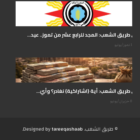
على طريق الشعب: المجد للرابع عشر من تموز.. عيد...
14 تموز/يوليو
على طريق الشعب: أية {اشتراكية} نغادر؟ وأيّ...
07 حزيران/يونيو
© طریق الشعب. Designed by
tareeqashaab
.