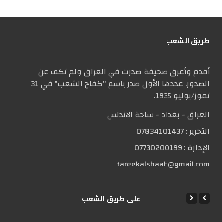
طریق الشعب
أقدم وأعرق صحيفة صدرت في العراق ولم تكف عن
الصدور. عددها الأول صدر باسم "كفاح الشعب" في 31
تموز/يوليو 1935.
العراق - بغداد - ساحة الاندلس
التحریر :
07834101437
الإدارة :
07730200199
tareekalshaab@gmail.com
علی طریق الشعب