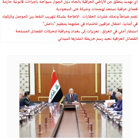
اي تهديد ينطلق من الأراضي العراقية باتجاه دول الجوار سيواجه باجراءات قانونية حازمة
فصائل عراقية تستعد لهجمات وشيكة على السعودية
تضم ضباطاً وتملك عشرات العقارات.. الإطاحة بشبكة لتهريب النفط بين الموصل وكركوك
في ألمانيا.. اعتقال عراقيين للاشتباه في صلتهما بتنظيم "داعش"
استنفار أمني في العراق.. تعزيزات إلى بغداد ومراقبة لتحركات الفصائل المسلحة
الفصائل العراقية تعيد رسم خريطة انتشارها الميداني