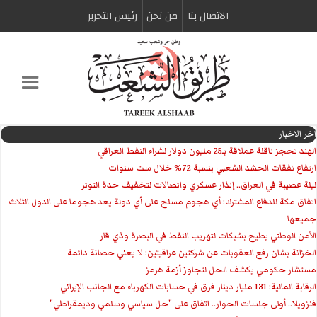
الاتصال بنا
من نحن
رئیس التحریر
اخر الاخبار
الهند تحجز ناقلة عملاقة بـ25 مليون دولار لشراء النفط العراقي
ارتفاع نفقات الحشد الشعبي بنسبة 72% خلال ست سنوات
ليلة عصيبة في العراق.. إنذار عسكري واتصالات لتخفيف حدة التوتر
‏اتفاق مكة للدفاع المشترك: أي هجوم مسلح على أي دولة يعد هجوما على الدول الثلاث
جميعها
الأمن الوطني يطيح بشبكات لتهريب النفط في البصرة وذي قار
الخزانة بشان رفع العقوبات عن شركتين عراقيتين: لا يعني حصانة دائمة
مستشار حكومي يكشف الحل لتجاوز أزمة هرمز
الرقابة المالية: 131 مليار دينار فرق في حسابات الكهرباء مع الجانب الإيراني
فنزويلا.. أولى جلسات الحوار.. اتفاق على "حل سياسي وسلمي وديمقراطي"