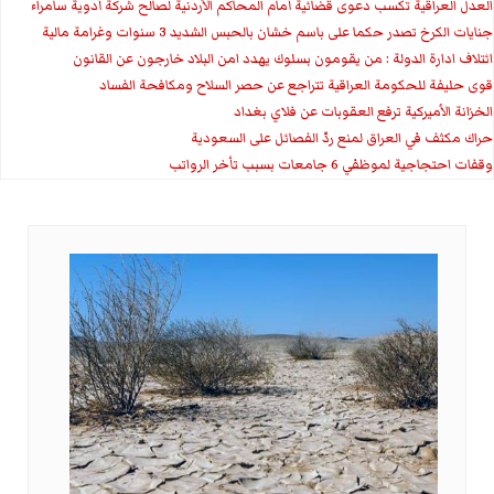
العدل العراقية تكسب دعوى قضائية أمام المحاكم الأردنية لصالح شركة أدوية سامراء
جنايات الكرخ تصدر حكما على باسم خشان بالحبس الشديد 3 سنوات وغرامة مالية
ائتلاف ادارة الدولة : من يقومون بسلوك يهدد امن البلاد خارجون عن القانون
قوى حليفة للحكومة العراقية تتراجع عن حصر السلاح ومكافحة الفساد
الخزانة الأميركية ترفع العقوبات عن فلاي بغداد
حراك مكثف في العراق لمنع ردّ الفصائل على السعودية
وقفات احتجاجية لموظفي 6 جامعات بسبب تأخر الرواتب