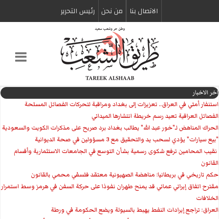
الاتصال بنا
من نحن
رئیس التحریر
اخر الاخبار
استنفار أمني في العراق.. تعزيزات إلى بغداد ومراقبة لتحركات الفصائل المسلحة
الفصائل العراقية تعيد رسم خريطة انتشارها الميداني
الحراك المناهض لـ"خور عبد الله" يطالب بغداد برد صريح على مذكرات الكويت والسعودية
"بيع سيارات" يؤدي لسحب يد والتحقيق مع 3 مسؤولين في صحة الديوانية
‏ نقيب المحامين ترفع شكوى رسمية بشأن التوسع في الجامعات الاستثمارية وأقسام
القانون
حكم تاريخي في بريطانيا: مناهضة الصهيونية معتقد فلسفي محمي بالقانون
مقترح اتفاق إيراني عماني قد يمنح طهران نفوذا على حركة السفن في هرمز وسط استمرار
الخلافات
العراق: تراجع إيرادات النفط يهبط بالسيولة ويضع الحكومة في ورطة