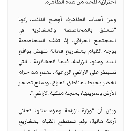
احترازية للحد من هذه الظاهرة.
وعن أسباب الظاهرة، أوضح النائب، إنها
“تتعلق بالمحاصصة والعشائرية في
المجتمع العراقي، إذ تقف المحاصصة
بوجه القيام بمشاريع فعالة تنهض بواقع
البلد ومنها الزراعة، فيما العشائرية ـ التي
تسيطر على الاراضي الزراعية ـ تمنع مد حزام
اخضر يحيط بمناطق العراق، ويمنع تصحر
الأرض وتعريتها، بحجة ملكية الاراضي”.
وبيّن أن “وزارة الزراعة ومؤسساتها تعاني
أزمة مالية، ولم تستطع القيام بمشاريع