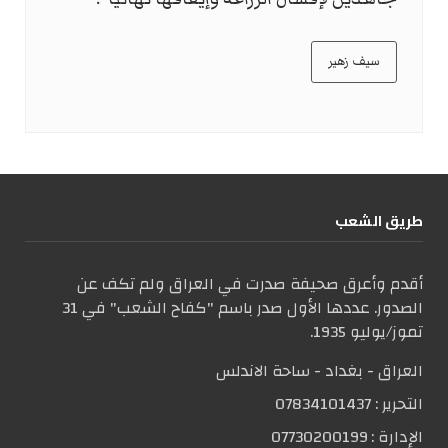
سيف زهير
طریق الشعب
أقدم وأعرق صحيفة صدرت في العراق ولم تكف عن
الصدور. عددها الأول صدر باسم "كفاح الشعب" في 31
تموز/يوليو 1935.
العراق - بغداد - ساحة الاندلس
التحریر :
07834101437
الإدارة :
07730200199