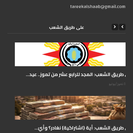
tareekalshaab@gmail.com
علی طریق الشعب
على طريق الشعب: المجد للرابع عشر من تموز.. عيد...
14 تموز/يوليو
على طريق الشعب: أية {اشتراكية} نغادر؟ وأيّ...