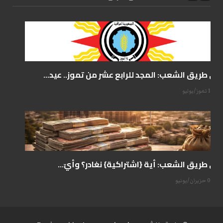
على طريق الشعب: المجد للرابع عشر من تموز.. عيد...
14 تموز/يوليو
على طريق الشعب: أية {اشتراكية} نغادر؟ وأيّ...
07 حزيران/يونيو