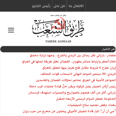
الاتصال بنا
من نحن
رئیس التحریر
اخر الاخبار
مصادر : بارزاني نقل رسائل بين الزيدي والشرع... ومهد لزيارة دمشق
خلايا أصغر وارتباط مباشر بطهران.. الفصائل تغيّر طريقة عملها في العراق
إيران تطرح 6 شروط مقابل فتح هرمز بينها تتعلق بالعراق
الزيدي: 30 سبتمبر الموعد النهائي لانسحاب قوات التحالف
الحواجز الأمنية في العراق تحاصر تحرّكات الفصائل والفاسدين
رئيس أركان الجيش يصل كركوك ويقرر حلّ قيادة عمليات غرب دجلة
بارزاني: أكثر من ألف هجوم بالصواريخ والمسيرات استهدف كردستان
الحكومة تعطل الدوام الرسمي الأربعاء المقبل
بغداد ترفض تجميد سلاح الميليشيات
"سي أن أن": كبار قادة الجيش الأميركي يبحثون عن مخرج من حرب إيران