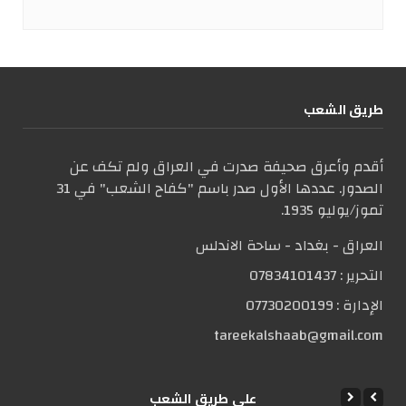
طریق الشعب
أقدم وأعرق صحيفة صدرت في العراق ولم تكف عن
الصدور. عددها الأول صدر باسم "كفاح الشعب" في 31
تموز/يوليو 1935.
العراق - بغداد - ساحة الاندلس
التحریر :
07834101437
الإدارة :
07730200199
tareekalshaab@gmail.com
علی طریق الشعب