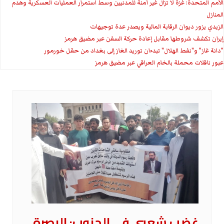
الأمم المتحدة: غزة لا تزال غير آمنة للمدنيين وسط استمرار العمليات العسكرية وهدم
المنازل
الزيدي يزور ديوان الرقابة المالية ويصدر عدة توجيهات
إيران تكشف شروطها مقابل إعادة حركة السفن عبر مضيق هرمز
"دانة غاز" و"نفط الهلال" تبدءان توريد الغاز إلى بغداد من حقل خورمور
عبور ناقلات محملة بالخام العراقي عبر مضيق هرمز
غضب شعبي في الجنوب: البصرة