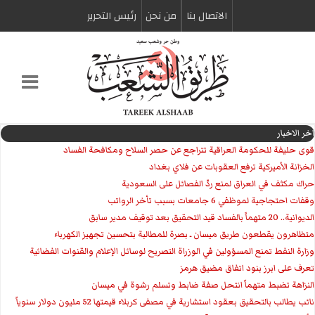
الاتصال بنا
من نحن
رئیس التحریر
اخر الاخبار
قوى حليفة للحكومة العراقية تتراجع عن حصر السلاح ومكافحة الفساد
الخزانة الأميركية ترفع العقوبات عن فلاي بغداد
حراك مكثف في العراق لمنع ردّ الفصائل على السعودية
وقفات احتجاجية لموظفي 6 جامعات بسبب تأخر الرواتب
الديوانية.. 20 متهماً بالفساد قيد التحقيق بعد توقيف مدير سابق
متظاهرون يقطعون طريق ميسان ـ بصرة للمطالبة بتحسين تجهيز الكهرباء
وزارة النفط تمنع المسؤولين في الوزراة التصريح لوسائل الإعلام والقنوات الفضائية
تعرف على ابرز بنود اتفاق مضيق هرمز
النزاهة تضبط متهماً انتحل صفة ضابط وتسلم رشوة في ميسان
نائب يطالب بالتحقيق بعقود استشارية في مصفى كربلاء قيمتها 52 مليون دولار سنوياً