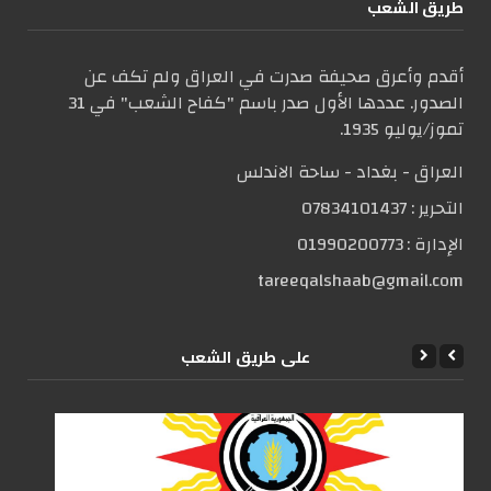
طریق الشعب
أقدم وأعرق صحيفة صدرت في العراق ولم تكف عن
الصدور. عددها الأول صدر باسم "كفاح الشعب" في 31
تموز/يوليو 1935.
العراق - بغداد - ساحة الاندلس
التحریر :
07834101437
الإدارة :
01990200773
tareeqalshaab@gmail.com
علی طریق الشعب