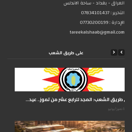
العراق - بغداد - ساحة الاندلس
التحریر :
07834101437
الإدارة :
07730200199
tareekalshaab@gmail.com
علی طریق الشعب
على طريق الشعب: المجد للرابع عشر من تموز.. عيد...
14 تموز/يوليو