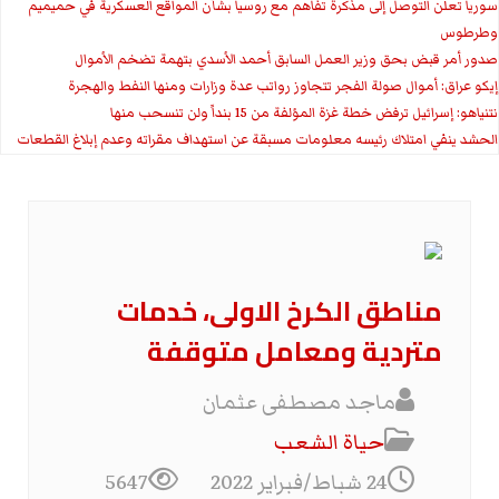
سوريا تعلن التوصل إلى مذكرة تفاهم مع روسيا بشأن المواقع العسكرية في حميميم
وطرطوس
صدور أمر قبض بحق وزير العمل السابق أحمد الأسدي بتهمة تضخم الأموال
إيكو عراق: أموال صولة الفجر تتجاوز رواتب عدة وزارات ومنها النفط والهجرة
نتنياهو: إسرائيل ترفض خطة غزة المؤلفة من 15 بنداً ولن تنسحب منها
الحشد ينفي امتلاك رئيسه معلومات مسبقة عن استهداف مقراته وعدم إبلاغ القطعات
مناطق الكرخ الاولى، خدمات
متردية ومعامل متوقفة
ماجد مصطفى عثمان
حياة الشعب
24 شباط/فبراير 2022
5647