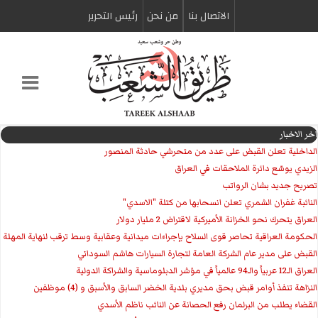
الاتصال بنا
من نحن
رئیس التحریر
اخر الاخبار
الداخلية تعلن القبض على عدد من متحرشي حادثة المنصور
الزيدي يوسّع دائرة الملاحقات في العراق
تصريح جديد بشان الرواتب
النائبة غفران الشمري تعلن انسحابها من كتلة "الاسدي"
العراق يتحرك نحو الخزانة الأميركية لاقتراض 2 مليار دولار
الحكومة العراقية تحاصر قوى السلاح بإجراءات ميدانية وعقابية وسط ترقب لنهاية المهلة
القبض على مدير عام الشركة العامة لتجارة السيارات هاشم السوداني
العراق الـ12 عربياً والـ94 عالمياً في مؤشر الدبلوماسية والشراكة الدولية
النزاهة تنفذ أوامر قبض بحق مديري بلدية الخضر السابق والأسبق و (4) موظفين
القضاء يطلب من البرلمان رفع الحصانة عن النائب ناظم الأسدي