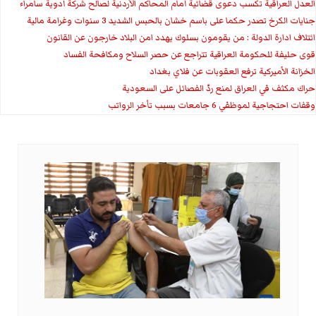
العدل العراقية تكسب دعوى قضائية أمام المحاكم الأردنية لصالح شركة أدوية سامراء
جنايات الكرخ تصدر حكما على باسم خشان بالحبس الشديد 3 سنوات وغرامة مالية
ائتلاف ادارة الدولة : من يقومون بسلوك يهدد امن البلاد خارجون عن القانون
قوى حليفة للحكومة العراقية تتراجع عن حصر السلاح ومكافحة الفساد
الخزانة الأميركية ترفع العقوبات عن فلاي بغداد
حراك مكثف في العراق لمنع ردّ الفصائل على السعودية
وقفات احتجاجية لموظفي 6 جامعات بسبب تأخر الرواتب