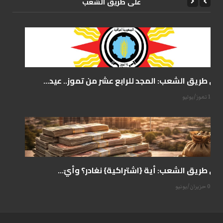
علی طریق الشعب
على طريق الشعب: المجد للرابع عشر من تموز.. عيد...
14 تموز/يوليو
على طريق الشعب: أية {اشتراكية} نغادر؟ وأيّ...
07 حزيران/يونيو