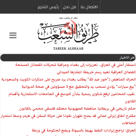
الاتصال بنا
من نحن
رئیس التحریر
اخر الاخبار
استنفار أمني في العراق.. تعزيزات إلى بغداد ومراقبة لتحركات الفصائل المسلحة
الفصائل العراقية تعيد رسم خريطة انتشارها الميداني
الحراك المناهض لـ"خور عبد الله" يطالب بغداد برد صريح على مذكرات الكويت والسعودية
"بيع سيارات" يؤدي لسحب يد والتحقيق مع 3 مسؤولين في صحة الديوانية
‏ نقيب المحامين ترفع شكوى رسمية بشأن التوسع في الجامعات الاستثمارية وأقسام
القانون
حكم تاريخي في بريطانيا: مناهضة الصهيونية معتقد فلسفي محمي بالقانون
مقترح اتفاق إيراني عماني قد يمنح طهران نفوذا على حركة السفن في هرمز وسط استمرار
الخلافات
العراق: تراجع إيرادات النفط يهبط بالسيولة ويضع الحكومة في ورطة