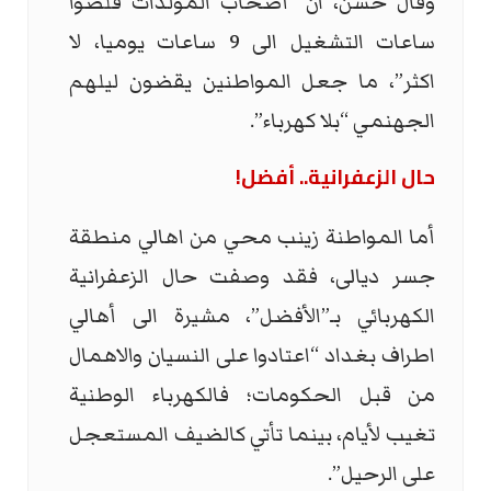
وقال حسن، ان “أصحاب المولدات قلصوا
ساعات التشغيل الى 9 ساعات يوميا، لا
اكثر”، ما جعل المواطنين يقضون ليلهم
الجهنمي “بلا كهرباء”.
حال الزعفرانية.. أفضل!
أما المواطنة زينب محي من اهالي منطقة
جسر ديالى، فقد وصفت حال الزعفرانية
الكهربائي بـ”الأفضل”، مشيرة الى أهالي
اطراف بغداد “اعتادوا على النسيان والاهمال
من قبل الحكومات؛ فالكهرباء الوطنية
تغيب لأيام، بينما تأتي كالضيف المستعجل
على الرحيل”.