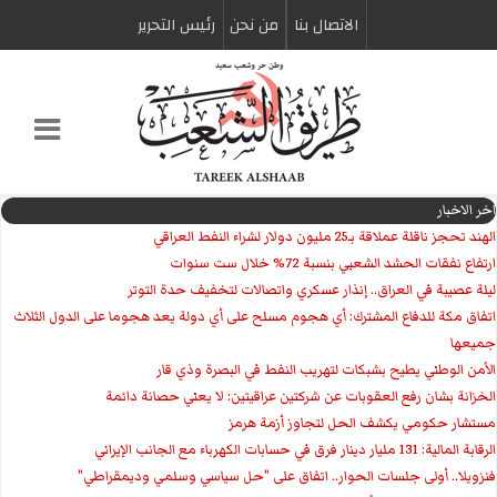
الاتصال بنا
من نحن
رئیس التحریر
اخر الاخبار
الهند تحجز ناقلة عملاقة بـ25 مليون دولار لشراء النفط العراقي
ارتفاع نفقات الحشد الشعبي بنسبة 72% خلال ست سنوات
ليلة عصيبة في العراق.. إنذار عسكري واتصالات لتخفيف حدة التوتر
‏اتفاق مكة للدفاع المشترك: أي هجوم مسلح على أي دولة يعد هجوما على الدول الثلاث
جميعها
الأمن الوطني يطيح بشبكات لتهريب النفط في البصرة وذي قار
الخزانة بشان رفع العقوبات عن شركتين عراقيتين: لا يعني حصانة دائمة
مستشار حكومي يكشف الحل لتجاوز أزمة هرمز
الرقابة المالية: 131 مليار دينار فرق في حسابات الكهرباء مع الجانب الإيراني
فنزويلا.. أولى جلسات الحوار.. اتفاق على "حل سياسي وسلمي وديمقراطي"