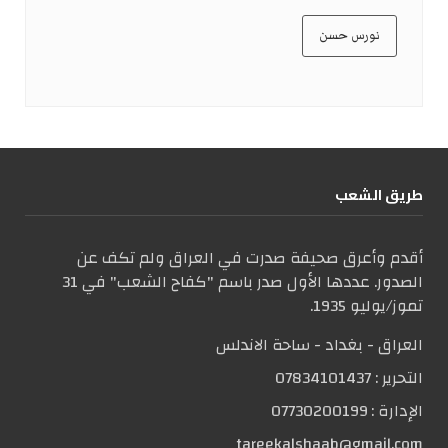
نورس حسن
طریق الشعب
أقدم وأعرق صحيفة صدرت في العراق ولم تكف عن
الصدور. عددها الأول صدر باسم "كفاح الشعب" في 31
تموز/يوليو 1935.
العراق - بغداد - ساحة الاندلس
التحریر :
07834101437
الإدارة :
07730200199
tareekalshaab@gmail.com