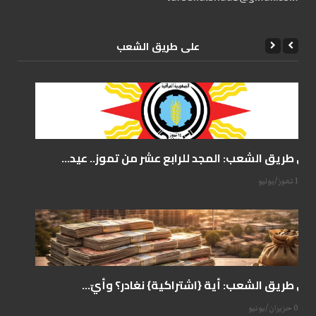
علی طریق الشعب
على طريق الشعب: المجد للرابع عشر من تموز.. عيد...
14 تموز/يوليو
على طريق الشعب: أية {اشتراكية} نغادر؟ وأيّ...
07 حزيران/يونيو