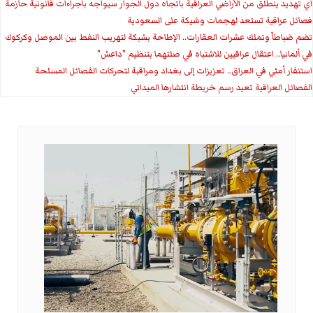
اي تهديد ينطلق من الأراضي العراقية باتجاه دول الجوار سيواجه باجراءات قانونية حازمة
فصائل عراقية تستعد لهجمات وشيكة على السعودية
تضم ضباطاً وتملك عشرات العقارات.. الإطاحة بشبكة لتهريب النفط بين الموصل وكركوك
في ألمانيا.. اعتقال عراقيين للاشتباه في صلتهما بتنظيم "داعش"
استنفار أمني في العراق.. تعزيزات إلى بغداد ومراقبة لتحركات الفصائل المسلحة
الفصائل العراقية تعيد رسم خريطة انتشارها الميداني