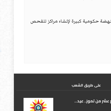
نهضة حكومية كبيرة لإنشاء مراكز للفحص
علی طریق الشعب
عشر من تموز.. عيد...