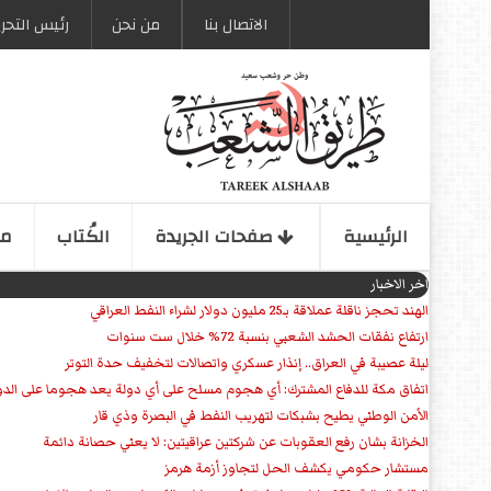
الاتصال بنا
من نحن
رئیس التحری
الرئیسیة
صفحات الجریدة
الكُتاب
مو
اخر الاخبار
الهند تحجز ناقلة عملاقة بـ25 مليون دولار لشراء النفط العراقي
ارتفاع نفقات الحشد الشعبي بنسبة 72% خلال ست سنوات
ليلة عصيبة في العراق.. إنذار عسكري واتصالات لتخفيف حدة التوتر
‏اتفاق مكة للدفاع المشترك: أي هجوم مسلح على أي دولة يعد هجوما على الدو
الأمن الوطني يطيح بشبكات لتهريب النفط في البصرة وذي قار
الخزانة بشان رفع العقوبات عن شركتين عراقيتين: لا يعني حصانة دائمة
مستشار حكومي يكشف الحل لتجاوز أزمة هرمز