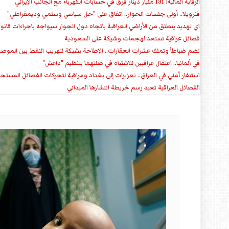
الرقابة المالية: 131 مليار دينار فرق في حسابات الكهرباء مع الجانب الإيراني
فنزويلا.. أولى جلسات الحوار.. اتفاق على "حل سياسي وسلمي وديمقراطي"
اي تهديد ينطلق من الأراضي العراقية باتجاه دول الجوار سيواجه باجراءات قانو
فصائل عراقية تستعد لهجمات وشيكة على السعودية
تضم ضباطاً وتملك عشرات العقارات.. الإطاحة بشبكة لتهريب النفط بين الموص
في ألمانيا.. اعتقال عراقيين للاشتباه في صلتهما بتنظيم "داعش"
استنفار أمني في العراق.. تعزيزات إلى بغداد ومراقبة لتحركات الفصائل المسلح
الفصائل العراقية تعيد رسم خريطة انتشارها الميداني