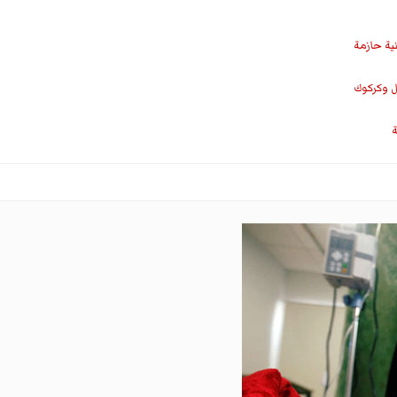
نية حازمة
ل وكركوك
ة