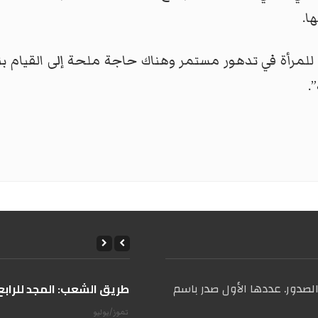
ا.
لمرأة في تدهور مستمر وهناك حاجة ملحة إلى القيام ب
.
صدور. عددها الأول صدر باسم
على طريق الشعب: المجد للرابع 
14 تموز/يوليو