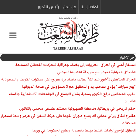
الاتصال بنا
من نحن
رئیس التحریر
اخر الاخبار
استنفار أمني في العراق.. تعزيزات إلى بغداد ومراقبة لتحركات الفصائل المسلحة
الفصائل العراقية تعيد رسم خريطة انتشارها الميداني
الحراك المناهض لـ"خور عبد الله" يطالب بغداد برد صريح على مذكرات الكويت والسعودية
"بيع سيارات" يؤدي لسحب يد والتحقيق مع 3 مسؤولين في صحة الديوانية
‏ نقيب المحامين ترفع شكوى رسمية بشأن التوسع في الجامعات الاستثمارية وأقسام
القانون
حكم تاريخي في بريطانيا: مناهضة الصهيونية معتقد فلسفي محمي بالقانون
مقترح اتفاق إيراني عماني قد يمنح طهران نفوذا على حركة السفن في هرمز وسط استمرار
الخلافات
العراق: تراجع إيرادات النفط يهبط بالسيولة ويضع الحكومة في ورطة