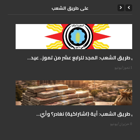
علی طریق الشعب
على طريق الشعب: المجد للرابع عشر من تموز.. عيد...
14 تموز/يوليو
على طريق الشعب: أية {اشتراكية} نغادر؟ وأيّ...
07 حزيران/يونيو