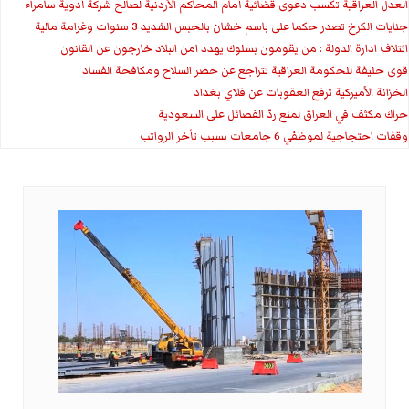
العدل العراقية تكسب دعوى قضائية أمام المحاكم الأردنية لصالح شركة أدوية سامراء
جنايات الكرخ تصدر حكما على باسم خشان بالحبس الشديد 3 سنوات وغرامة مالية
ائتلاف ادارة الدولة : من يقومون بسلوك يهدد امن البلاد خارجون عن القانون
قوى حليفة للحكومة العراقية تتراجع عن حصر السلاح ومكافحة الفساد
الخزانة الأميركية ترفع العقوبات عن فلاي بغداد
حراك مكثف في العراق لمنع ردّ الفصائل على السعودية
وقفات احتجاجية لموظفي 6 جامعات بسبب تأخر الرواتب