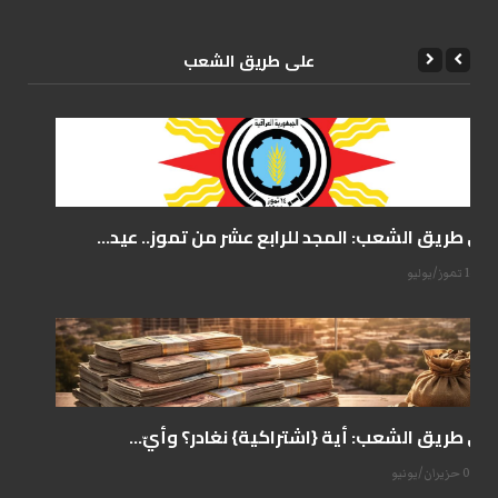
علی طریق الشعب
على طريق الشعب: المجد للرابع عشر من تموز.. عيد...
14 تموز/يوليو
على طريق الشعب: أية {اشتراكية} نغادر؟ وأيّ...
07 حزيران/يونيو