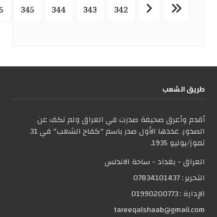
6
345
344
343
342
طریق الشعب
أقدم وأعرق صحيفة صدرت في العراق ولم تكف عن
الصدور. عددها الأول صدر باسم "كفاح الشعب" في 31
تموز/يوليو 1935.
العراق - بغداد - ساحة الاندلس
التحریر :
07834101437
الإدارة :
01990200773
tareeqalshaab@gmail.com