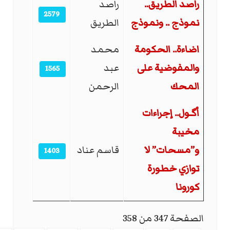
راصد الطريق..
راصد
2579
نموذج .. ونموذج
الطريق
اضاءة.. الحكومة
محمد
والمفوضية على
عبد
1565
المحك
الرحمن
أگـول.. إجراءات
مخيبة
و”مسحات” لا
قاسم عناد
1403
توازي خطورة
كورونا
الصفحة 347 من 358