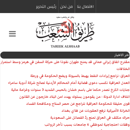
الاتصال بنا
من نحن
رئیس التحریر
اخر الاخبار
مقترح اتفاق إيراني عماني قد يمنح طهران نفوذا على حركة السفن في هرمز وسط استمرار
الخلافات
العراق: تراجع إيرادات النفط يهبط بالسيولة ويضع الحكومة في ورطة
العدل العراقية تكسب دعوى قضائية أمام المحاكم الأردنية لصالح شركة أدوية سامراء
جنايات الكرخ تصدر حكما على باسم خشان بالحبس الشديد 3 سنوات وغرامة مالية
ائتلاف ادارة الدولة : من يقومون بسلوك يهدد امن البلاد خارجون عن القانون
قوى حليفة للحكومة العراقية تتراجع عن حصر السلاح ومكافحة الفساد
الخزانة الأميركية ترفع العقوبات عن فلاي بغداد
حراك مكثف في العراق لمنع ردّ الفصائل على السعودية
وقفات احتجاجية لموظفي 6 جامعات بسبب تأخر الرواتب