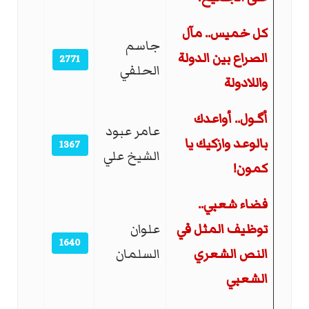
كل خميس.. مآل
جاسم
الصراع بين الدولة
2771
الحلفي
واللادولة
أگـول.. أواعدك
عامر عبود
بالوعد وازكيك يا
1367
الشيخ علي
كمون!
فضاء شعبي..
توظيف المثل في
علوان
1640
النص الشعري
السلمان
الشعبي