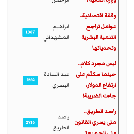
وزارة المالية !
الرحمن
وقفة اقتصادية..
عوامل تراجع
ابراهيم
1367
التنمية البشرية
المشهداني
وتحدياتها
ليس مجرد كلام..
حينما سكتّم على
عبد السادة
1282
ارتفاع الدولار،
البصري
جاءت الضريبة!
راصد الطريق..
راصد
متى يسري القانون
2716
الطريق
على الجميع؟