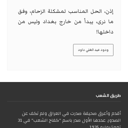
إذن، الحل المناسب لمشكلة الزحام، وفق
ما نرى، يبدأ من خارج بغداد وليس من
داخلها!
ودود عبد الغني داود
طریق الشعب
أقدم وأعرق صحيفة صدرت في العراق ولم تكف عن
الصدور. عددها الأول صدر باسم "كفاح الشعب" في 31
تموز/يوليو 1935.