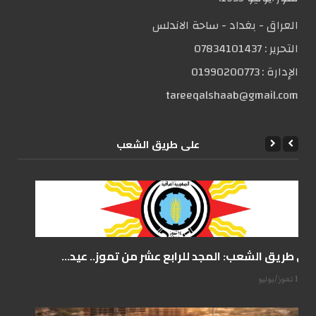
العراق - بغداد - ساحة الاندلس
التحریر :
07834101437
الإدارة :
01990200773
tareeqalshaab@gmail.com
علی طریق الشعب
على طريق الشعب: المجد للرابع عشر من تموز.. عيد...
14 تموز/يوليو