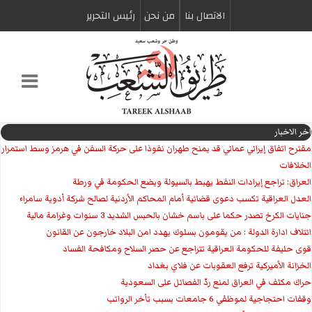
الاتصال بنا
من نحن
رئیس التحریر
اخر الاخبار
مقترح اتفاق إيراني عماني قد يمنح طهران نفوذا على حركة السفن في هرمز وسط استمرار
الخلافات
العراق: تراجع إيرادات النفط يهبط بالسيولة ويضع الحكومة في ورطة
العدل العراقية تكسب دعوى قضائية أمام المحاكم الأردنية لصالح شركة أدوية سامراء
جنايات الكرخ تصدر حكما على باسم خشان بالحبس الشديد 3 سنوات وغرامة مالية
ائتلاف ادارة الدولة : من يقومون بسلوك يهدد امن البلاد خارجون عن القانون
قوى حليفة للحكومة العراقية تتراجع عن حصر السلاح ومكافحة الفساد
الخزانة الأميركية ترفع العقوبات عن فلاي بغداد
حراك مكثف في العراق لمنع ردّ الفصائل على السعودية
وقفات احتجاجية لموظفي 6 جامعات بسبب تأخر الرواتب