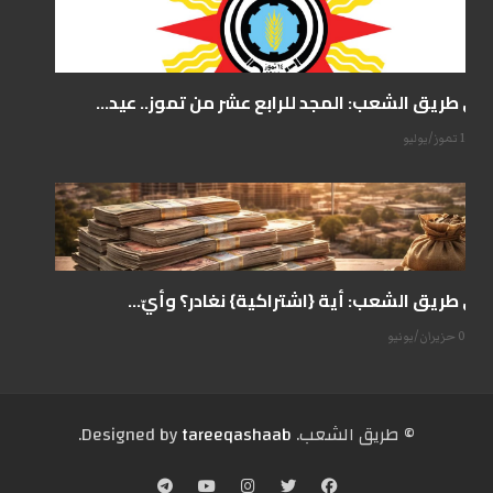
على طريق الشعب: المجد للرابع عشر من تموز.. عيد...
14 تموز/يوليو
على طريق الشعب: أية {اشتراكية} نغادر؟ وأيّ...
07 حزيران/يونيو
© طریق الشعب. Designed by
tareeqashaab
.