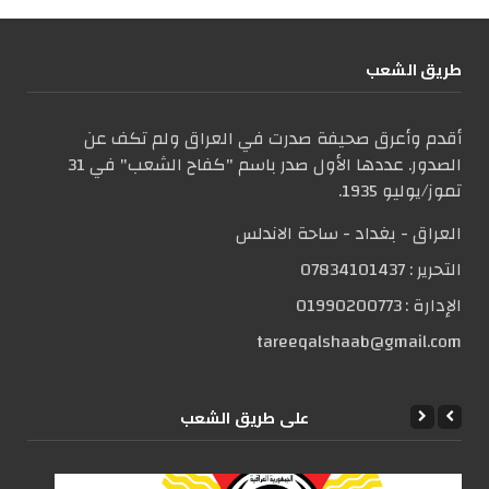
طریق الشعب
أقدم وأعرق صحيفة صدرت في العراق ولم تكف عن
الصدور. عددها الأول صدر باسم "كفاح الشعب" في 31
تموز/يوليو 1935.
العراق - بغداد - ساحة الاندلس
التحریر :
07834101437
الإدارة :
01990200773
tareeqalshaab@gmail.com
علی طریق الشعب