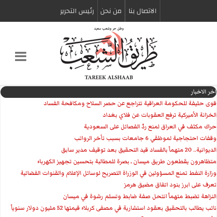
الاتصال بنا
من نحن
رئیس التحریر
اخر الاخبار
قوى حليفة للحكومة العراقية تتراجع عن حصر السلاح ومكافحة الفساد
الخزانة الأميركية ترفع العقوبات عن فلاي بغداد
حراك مكثف في العراق لمنع ردّ الفصائل على السعودية
وقفات احتجاجية لموظفي 6 جامعات بسبب تأخر الرواتب
الديوانية.. 20 متهماً بالفساد قيد التحقيق بعد توقيف مدير سابق
متظاهرون يقطعون طريق ميسان ـ بصرة للمطالبة بتحسين تجهيز الكهرباء
وزارة النفط تمنع المسؤولين في الوزراة التصريح لوسائل الإعلام والقنوات الفضائية
تعرف على ابرز بنود اتفاق مضيق هرمز
النزاهة تضبط متهماً انتحل صفة ضابط وتسلم رشوة في ميسان
نائب يطالب بالتحقيق بعقود استشارية في مصفى كربلاء قيمتها 52 مليون دولار سنوياً