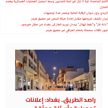
الأمم المتحدة: غزة لا تزال غير آمنة للمدنيين وسط استمرار العمليات العسكرية وهدم
المنازل
الزيدي يزور ديوان الرقابة المالية ويصدر عدة توجيهات
إيران تكشف شروطها مقابل إعادة حركة السفن عبر مضيق هرمز
"دانة غاز" و"نفط الهلال" تبدءان توريد الغاز إلى بغداد من حقل خورمور
عبور ناقلات محملة بالخام العراقي عبر مضيق هرمز
راصد الطريق.. بغداد: إعلانات