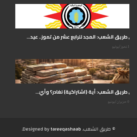
على طريق الشعب: المجد للرابع عشر من تموز.. عيد...
14 تموز/يوليو
على طريق الشعب: أية {اشتراكية} نغادر؟ وأيّ...
07 حزيران/يونيو
© طریق الشعب. Designed by
tareeqashaab
.