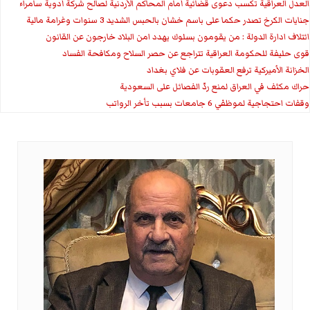
العدل العراقية تكسب دعوى قضائية أمام المحاكم الأردنية لصالح شركة أدوية سامراء
جنايات الكرخ تصدر حكما على باسم خشان بالحبس الشديد 3 سنوات وغرامة مالية
ائتلاف ادارة الدولة : من يقومون بسلوك يهدد امن البلاد خارجون عن القانون
قوى حليفة للحكومة العراقية تتراجع عن حصر السلاح ومكافحة الفساد
الخزانة الأميركية ترفع العقوبات عن فلاي بغداد
حراك مكثف في العراق لمنع ردّ الفصائل على السعودية
وقفات احتجاجية لموظفي 6 جامعات بسبب تأخر الرواتب