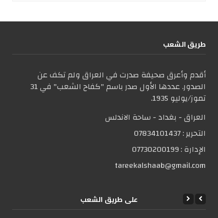
طریق الشعب
أقدم وأعرق صحيفة صدرت في العراق ولم تكف عن
الصدور. عددها الأول صدر باسم "كفاح الشعب" في 31
تموز/يوليو 1935.
العراق - بغداد - ساحة الاندلس
التحریر :
07834101437
الإدارة :
07730200199
tareekalshaab@gmail.com
علی طریق الشعب