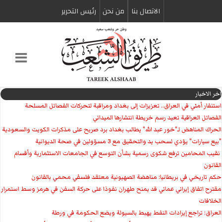
الاتصال بنا
من نحن
رئیس التحریر
اخر الاخبار
استنفار أمني في العراق.. تعزيزات إلى بغداد ومراقبة لتحركات الفصائل المسلحة
الفصائل العراقية تعيد رسم خريطة انتشارها الميداني
الحراك المناهض لـ"خور عبد الله" يطالب بغداد برد صريح على مذكرات الكويت والسعودية
"بيع سيارات" يؤدي لسحب يد والتحقيق مع 3 مسؤولين في صحة الديوانية
‏ نقيب المحامين ترفع شكوى رسمية بشأن التوسع في الجامعات الاستثمارية وأقسام
القانون
حكم تاريخي في بريطانيا: مناهضة الصهيونية معتقد فلسفي محمي بالقانون
مقترح اتفاق إيراني عماني قد يمنح طهران نفوذا على حركة السفن في هرمز وسط استمرار
الخلافات
العراق: تراجع إيرادات النفط يهبط بالسيولة ويضع الحكومة في ورطة