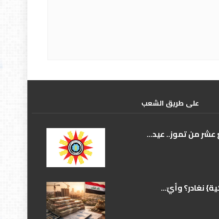
علی طریق الشعب
عشر من تموز.. عيد...
} نغادر؟ وأيّ...