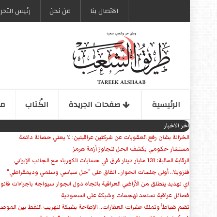
الاتصال بنا
من نحن
رئیس التحری
الرئیسیة
صفحات الجریدة
الكُتاب
مو
اخر الاخبار
الخزانة بشان رفع العقوبات عن شركتين عراقيتين: لا يعني حصانة دائمة
مستشار حكومي يكشف الحل لتجاوز أزمة هرمز
الرقابة المالية: 131 مليار دينار فرق في حسابات الكهرباء مع الجانب الإيراني
فنزويلا.. أولى جلسات الحوار.. اتفاق على "حل سياسي وسلمي وديمقراطي"
اي تهديد ينطلق من الأراضي العراقية باتجاه دول الجوار سيواجه باجراءات قانو
فصائل عراقية تستعد لهجمات وشيكة على السعودية
تضم ضباطاً وتملك عشرات العقارات.. الإطاحة بشبكة لتهريب النفط بين الموص