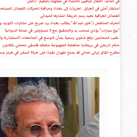
في ألمانيا.. اعتقال عراقيين للاشتباه في صلتهما بتنظيم "داعش"
استنفار أمني في العراق.. تعزيزات إلى بغداد ومراقبة لتحركات الفصائل المسلح
الفصائل العراقية تعيد رسم خريطة انتشارها الميداني
الحراك المناهض لـ"خور عبد الله" يطالب بغداد برد صريح على مذكرات الكويت 
"بيع سيارات" يؤدي لسحب يد والتحقيق مع 3 مسؤولين في صحة الديوانية
‏ نقيب المحامين ترفع شكوى رسمية بشأن التوسع في الجامعات الاستثمارية وأق
حكم تاريخي في بريطانيا: مناهضة الصهيونية معتقد فلسفي محمي بالقانون
مقترح اتفاق إيراني عماني قد يمنح طهران نفوذا على حركة السفن في هرمز وس