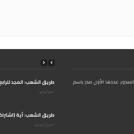
صدور. عددها الأول صدر باسم
على طريق الشعب: المجد للرابع 
14 تموز/يوليو
على طريق الشعب: أية {اشتراكية
07 حزيران/يونيو