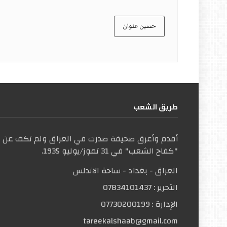
حسين علوان
طریق الشعب
أقدم وأعرق صحيفة صدرت في العراق ولم تكف عن ال
"كفاح الشعب" في 31 تموز/يوليو 1935.
العراق - بغداد - ساحة الاندلس
التحریر :
07834101437
الإدارة :
07730200199
tareekalshaab@gmail.com