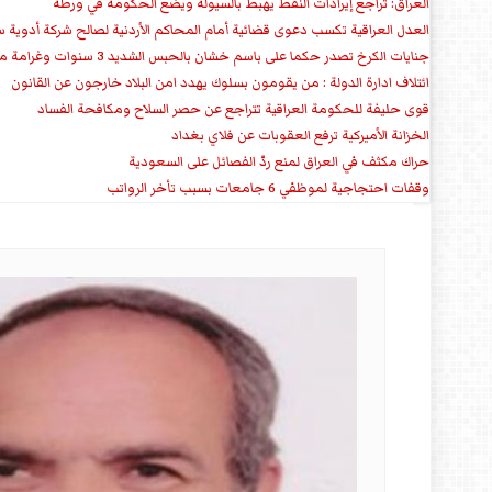
العراق: تراجع إيرادات النفط يهبط بالسيولة ويضع الحكومة في ورطة
العدل العراقية تكسب دعوى قضائية أمام المحاكم الأردنية لصالح شركة أدوية س
جنايات الكرخ تصدر حكما على باسم خشان بالحبس الشديد 3 سنوات وغرامة مالية
ائتلاف ادارة الدولة : من يقومون بسلوك يهدد امن البلاد خارجون عن القانون
قوى حليفة للحكومة العراقية تتراجع عن حصر السلاح ومكافحة الفساد
الخزانة الأميركية ترفع العقوبات عن فلاي بغداد
حراك مكثف في العراق لمنع ردّ الفصائل على السعودية
وقفات احتجاجية لموظفي 6 جامعات بسبب تأخر الرواتب