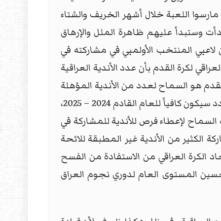
مارسوا اللعبة خلال أشهر الخريف والشتاء
دأت وستبدأ عليهم ظاهرة الملل والإرهاق
ن لاعبي المنتخب الأولمبي في مشاركته في
اقي لكرة القدم بأن عدد الأندية العراقية
لقدم هو السماح لعدد من الأندية المؤهلة
للمنافسة ضمن دوري نجوم العراق لا يتجاوز 14 نادياً من خلال تشديد فرصة تراخيص الأندية وهذا العدد سيكون كافياً للعام القادم 2024 – 2025،
لسماح لإعطاء فرص للأندية للمشاركة في
كة الكثير من الأندية غير المطبقة للائحة
د الكرة العراقي من الاستفادة من الفسح
حسين المستوى العام لدوري نجوم العراق