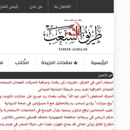
الاتصال بنا
من نحن
رئیس التحری
الرئیسیة
صفحات الجریدة
الكُتاب
مو
اخر الاخبار
استنفار أمني في العراق.. تعزيزات إلى بغداد ومراقبة لتحركات الفصائل المسلح
الفصائل العراقية تعيد رسم خريطة انتشارها الميداني
الحراك المناهض لـ"خور عبد الله" يطالب بغداد برد صريح على مذكرات الكويت 
"بيع سيارات" يؤدي لسحب يد والتحقيق مع 3 مسؤولين في صحة الديوانية
‏ نقيب المحامين ترفع شكوى رسمية بشأن التوسع في الجامعات الاستثمارية وأق
حكم تاريخي في بريطانيا: مناهضة الصهيونية معتقد فلسفي محمي بالقانون
مقترح اتفاق إيراني عماني قد يمنح طهران نفوذا على حركة السفن في هرمز وس