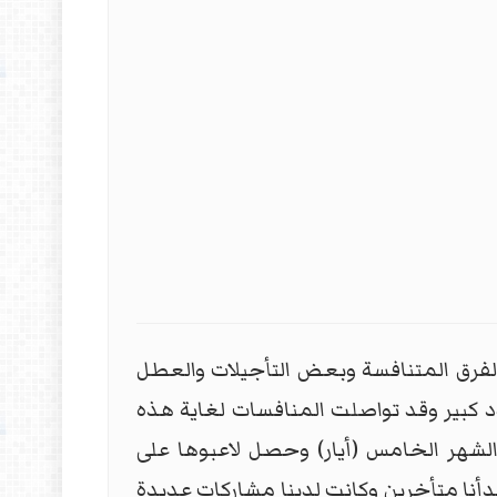
لفرق المتنافسة وبعض التأجيلات والعطل
دد كبير وقد تواصلت المنافسات لغاية هذه
الشهر الخامس (أيار) وحصل لاعبوها على
 للمشاركة الأولمبية في 24 تموز القادم. إلا نحن بدأنا متأخرين وكانت لدينا مشاركات عديدة