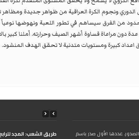
الواقع الكروي لا يسمح ولا يحقق المستوى المتقدم لكرة الق
لدوري ونجوم الكرة العراقية من ظواهر جديدة ومظاهر تؤدي
ود من الفرق سيساهم في تطور اللعبة ونهوضها نوعياً وه
دة دون مراعاة قساوة أشهر الصيف وحرارته. أملنا كبير بال
اق اعداد كبيرة ومستويات متدنية لا تحقق الهدف المنشود.
صدور. عددها الأول صدر باسم
على طريق الشعب: المجد للرابع 