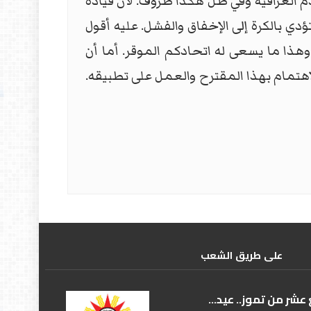
دم العراقية وفي ظل هكذا ظروف. لأن قيادة
 بالكرة إلى الإخفاق والفشل. عليه أقول
ذا ما يسعى له اتحادكم الموقر. أما أن
اهتمام بهذا المقترح والعمل على تطبيقه.
علی طریق الشعب
عشر من تموز.. عيد...