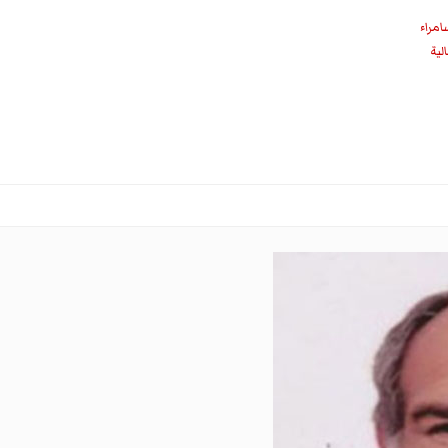
امراء