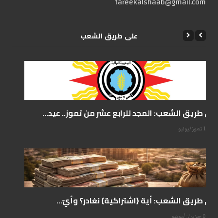
tareekalshaab@gmail.com
علی طریق الشعب
على طريق الشعب: المجد للرابع عشر من تموز.. عيد...
14 تموز/يوليو
على طريق الشعب: أية {اشتراكية} نغادر؟ وأيّ...
07 حزيران/يونيو