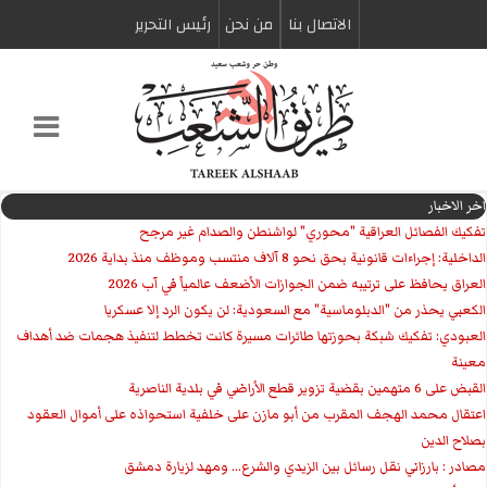
الاتصال بنا
من نحن
رئیس التحریر
اخر الاخبار
تفكيك الفصائل العراقية "محوري" لواشنطن والصدام غير مرجح
الداخلية: إجراءات قانونية بحق نحو 8 آلاف منتسب وموظف منذ بداية 2026
العراق يحافظ على ترتيبه ضمن الجوازات الأضعف عالمياً في آب 2026
الكعبي يحذر من "الدبلوماسية" مع السعودية: لن يكون الرد إلا عسكريا
العبودي: تفكيك شبكة بحوزتها طائرات مسيرة كانت تخطط لتنفيذ هجمات ضد أهداف
معينة
القبض على 6 متهمين بقضية تزوير قطع الأراضي في بلدية الناصرية
اعتقال محمد الهجف المقرب من أبو مازن على خلفية استحواذه على أموال العقود
بصلاح الدين
مصادر : بارزاني نقل رسائل بين الزيدي والشرع... ومهد لزيارة دمشق