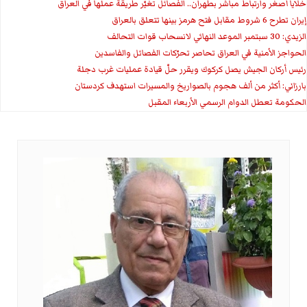
خلايا أصغر وارتباط مباشر بطهران.. الفصائل تغيّر طريقة عملها في العراق
إيران تطرح 6 شروط مقابل فتح هرمز بينها تتعلق بالعراق
الزيدي: 30 سبتمبر الموعد النهائي لانسحاب قوات التحالف
الحواجز الأمنية في العراق تحاصر تحرّكات الفصائل والفاسدين
رئيس أركان الجيش يصل كركوك ويقرر حلّ قيادة عمليات غرب دجلة
بارزاني: أكثر من ألف هجوم بالصواريخ والمسيرات استهدف كردستان
الحكومة تعطل الدوام الرسمي الأربعاء المقبل