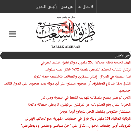
الاتصال بنا
من نحن
رئیس التحریر
اخر الاخبار
الهند تحجز ناقلة عملاقة بـ25 مليون دولار لشراء النفط العراقي
ارتفاع نفقات الحشد الشعبي بنسبة 72% خلال ست سنوات
ليلة عصيبة في العراق.. إنذار عسكري واتصالات لتخفيف حدة التوتر
‏اتفاق مكة للدفاع المشترك: أي هجوم مسلح على أي دولة يعد هجوما على الدول الثلاث
جميعها
الأمن الوطني يطيح بشبكات لتهريب النفط في البصرة وذي قار
الخزانة بشان رفع العقوبات عن شركتين عراقيتين: لا يعني حصانة دائمة
مستشار حكومي يكشف الحل لتجاوز أزمة هرمز
الرقابة المالية: 131 مليار دينار فرق في حسابات الكهرباء مع الجانب الإيراني
فنزويلا.. أولى جلسات الحوار.. اتفاق على "حل سياسي وسلمي وديمقراطي"