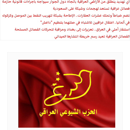
اي تهديد ينطلق من الأراضي العراقية باتجاه دول الجوار سيواجه باجراءات قانونية حازمة
فصائل عراقية تستعد لهجمات وشيكة على السعودية
تضم ضباطاً وتملك عشرات العقارات.. الإطاحة بشبكة لتهريب النفط بين الموصل وكركوك
في ألمانيا.. اعتقال عراقيين للاشتباه في صلتهما بتنظيم "داعش"
استنفار أمني في العراق.. تعزيزات إلى بغداد ومراقبة لتحركات الفصائل المسلحة
الفصائل العراقية تعيد رسم خريطة انتشارها الميداني