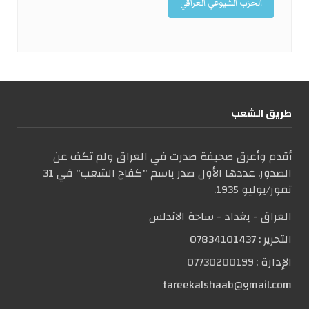
الحزب الشيوعي العراقي
طریق الشعب
أقدم وأعرق صحيفة صدرت في العراق ولم تكف عن
الصدور. عددها الأول صدر باسم "كفاح الشعب" في 31
تموز/يوليو 1935.
العراق - بغداد - ساحة الاندلس
التحریر :
07834101437
الإدارة :
07730200199
tareekalshaab@gmail.com