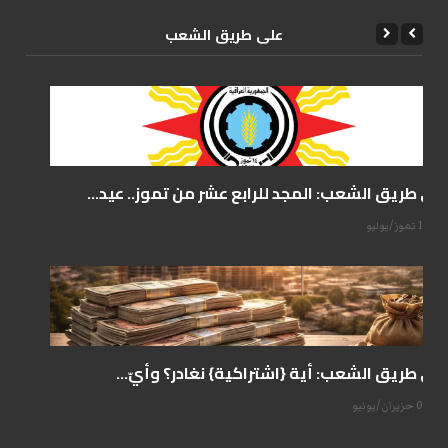
علی طریق الشعب
على طريق الشعب: المجد للرابع عشر من تموز.. عيد...
14 تموز/يوليو
على طريق الشعب: أية {اشتراكية} نغادر؟ وأيّ...
07 حزيران/يونيو