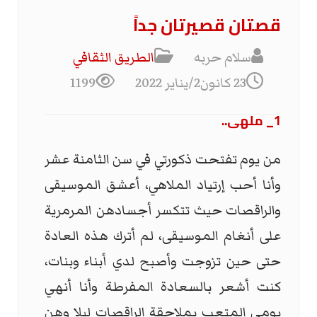
قصتان قصيرتان جداً
سلام حربه
الطریق الثقافي
23 كانون2/يناير 2022
1199
1_ ملهى..
من يوم تفتحت ذكورتي في سن الثامنة عشر
وأنا أحب إرتياد الملاهي، أعشق الموسيقى
والراقصات حيث تتكسر أجسادهن المرمرية
على أنغام الموسيقى، لم أترك هذه العادة
حتى حين تزوجت وأصبح لدي أبناء وبنات،
كنت أشعر بالسعادة المفرطة وأنا أنهي
يومي المتعب بملاحقة الراقصات ليلا وهن