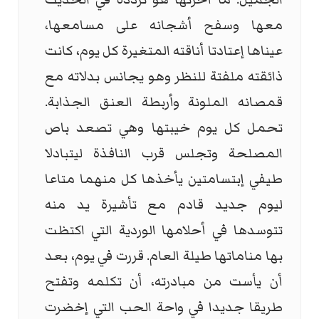
معها وسفح أشجانه على مسامعها،
عيناها إعتادتا أناقته المتغيرة كل يوم، كانت
ذائقته ملفتة للنظر وهو يجانس بدلاته مع
قمصانه الملونة وأربطة العنق الجذابة.
تحمل كل يوم خيبتها وهي تصعد باص
المصلحة وتجلس قرب النافذة ليتبادلا
طيفي إبتسامتين يأخذها كل منهما متاعا
ليوم جديد قادم مع تأشيرة يد منه
تتوسدها في أحلامها الوردية التي اكتظت
بها مناماتها طيلة العام. قررت في يوم، بعد
أن يأست من مبادرته، أن تكلمه وتفتح
طريقا جديدا في واحة الحب التي إخضرت