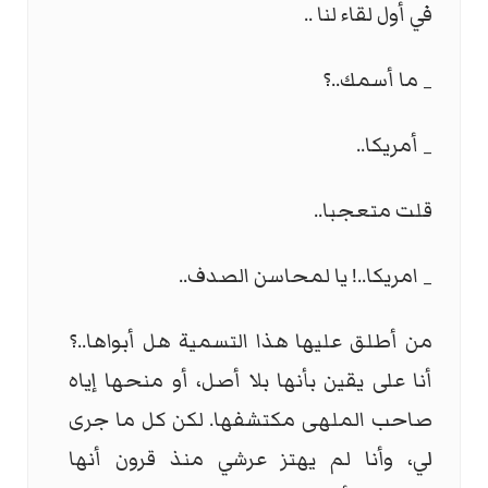
في أول لقاء لنا ..
_ ما أسمك..؟
_ أمريكا..
قلت متعجبا..
_ امريكا..! يا لمحاسن الصدف..
من أطلق عليها هذا التسمية هل أبواها..؟
أنا على يقين بأنها بلا أصل، أو منحها إياه
صاحب الملهى مكتشفها. لكن كل ما جرى
لي، وأنا لم يهتز عرشي منذ قرون أنها