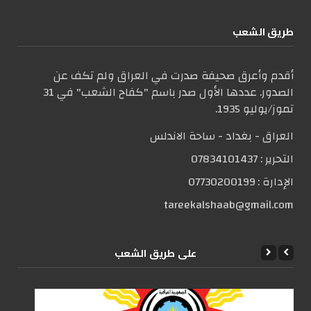
طریق الشعب
أقدم وأعرق صحيفة صدرت في العراق ولم تكف عن
الصدور. عددها الأول صدر باسم "كفاح الشعب" في 31
تموز/يوليو 1935.
العراق - بغداد - ساحة الاندلس
التحریر :
07834101437
الإدارة :
07730200199
tareekalshaab@gmail.com
علی طریق الشعب