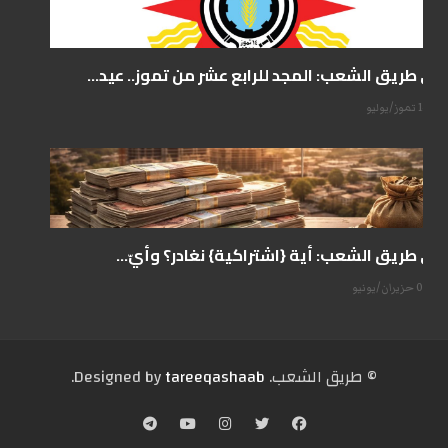
على طريق الشعب: المجد للرابع عشر من تموز.. عيد...
14 تموز/يوليو
على طريق الشعب: أية {اشتراكية} نغادر؟ وأيّ...
07 حزيران/يونيو
© طریق الشعب. Designed by
tareeqashaab
.