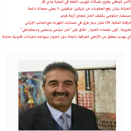
الأمن الوطني يطيح بشبكات لتهريب النفط في البصرة وذي قار
الخزانة بشان رفع العقوبات عن شركتين عراقيتين: لا يعني حصانة دائمة
مستشار حكومي يكشف الحل لتجاوز أزمة هرمز
الرقابة المالية: 131 مليار دينار فرق في حسابات الكهرباء مع الجانب الإيراني
فنزويلا.. أولى جلسات الحوار.. اتفاق على "حل سياسي وسلمي وديمقراطي"
اي تهديد ينطلق من الأراضي العراقية باتجاه دول الجوار سيواجه باجراءات قانونية حازمة