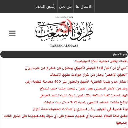
الاتصال بنا
من نحن
رئیس التحریر
اخر الاخبار
بغداد ترفض تجميد سلاح الميليشيات
"سي أن أن": كبار قادة الجيش الأميركي يبحثون عن مخرج من حرب إيران
"العراق الاخضر" يحذر من تكرار حوادث نفوق الاسماك
اعتقال مدير بلدية الناصرية الأسبق والعثور على 600 معاملة قطعة أرض
وفد من الإطار التنسيقي يصل طهران لبحث ملف حصر السلاح
الهند تحجز ناقلة عملاقة بـ25 مليون دولار لشراء النفط العراقي
ارتفاع نفقات الحشد الشعبي بنسبة 72% خلال ست سنوات
ليلة عصيبة في العراق.. إنذار عسكري واتصالات لتخفيف حدة التوتر
‏اتفاق مكة للدفاع المشترك: أي هجوم مسلح على أي دولة يعد هجوما على الدول الثلاث
جميعها