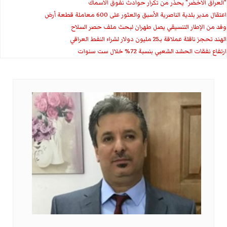
"العراق الاخضر" يحذر من تكرار حوادث نفوق الاسماك
اعتقال مدير بلدية الناصرية الأسبق والعثور على 600 معاملة قطعة أرض
وفد من الإطار التنسيقي يصل طهران لبحث ملف حصر السلاح
الهند تحجز ناقلة عملاقة بـ25 مليون دولار لشراء النفط العراقي
ارتفاع نفقات الحشد الشعبي بنسبة 72% خلال ست سنوات