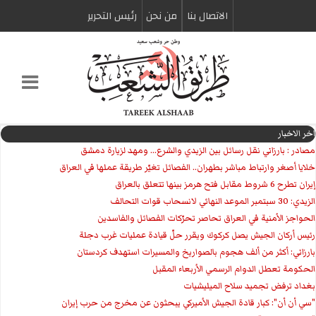
الاتصال بنا
من نحن
رئیس التحریر
اخر الاخبار
مصادر : بارزاني نقل رسائل بين الزيدي والشرع... ومهد لزيارة دمشق
خلايا أصغر وارتباط مباشر بطهران.. الفصائل تغيّر طريقة عملها في العراق
إيران تطرح 6 شروط مقابل فتح هرمز بينها تتعلق بالعراق
الزيدي: 30 سبتمبر الموعد النهائي لانسحاب قوات التحالف
الحواجز الأمنية في العراق تحاصر تحرّكات الفصائل والفاسدين
رئيس أركان الجيش يصل كركوك ويقرر حلّ قيادة عمليات غرب دجلة
بارزاني: أكثر من ألف هجوم بالصواريخ والمسيرات استهدف كردستان
الحكومة تعطل الدوام الرسمي الأربعاء المقبل
بغداد ترفض تجميد سلاح الميليشيات
"سي أن أن": كبار قادة الجيش الأميركي يبحثون عن مخرج من حرب إيران