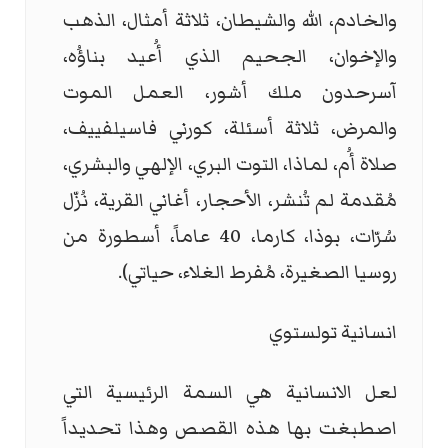
والخادم، الله والشيطان، ثلاثة أمثال، الذهب
والإخوان، الجحيم الذي أُعيد بناؤُه،
آسرحدون ملك أشور، العمل الموت
والمرض، ثلاثة أسئلة، كورني فاسيلفييف،
صلاة أُم، لماذا، التوت البري، الإلهي والبشري،
مُقدمة لم تُنشر، الأحجار، أغاني القرية، نُزّل
سُرّات، بوذا، كارما، 40 عاماً، أسطورة من
روسيا الصغيرة، مُفرط الغلاء، حياتي).
انسانية تولستوي
لعل الانسانية هي السمة الرئيسية التي
اصطبغت بها هذه القصص وهذا تحديداً