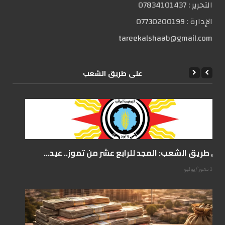
التحریر :
07834101437
الإدارة :
07730200199
tareekalshaab@gmail.com
علی طریق الشعب
على طريق الشعب: المجد للرابع عشر من تموز.. عيد...
14 تموز/يوليو