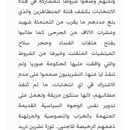
ولكنهم وضعوا شروطا للمشاركة في هذه
الانتخابات بكشف قتلة المتظاهرين والذي
بلغ عددهم ما يقرب من الثمنمئة شهيد
وعشرات الالاف من الجرحى كما طالبوا
بفتح ملفات الفساد وحجر سلاح
الميلشيات المنفلت وغيرها من الشروط
والتي وافقت عليها الحكومة صوريا ولم
تنفذ ايا منها، التشرينيون صمموا على عدم
الاشتراك في اي انتخابات، ما لم تُنفذ
مطالبهم، لانها ستكون مزيفة وتعمل على
تدوير نفس الوجوه السياسية القديمة
المتهمة بالخراب واللصوصية والمرتهنة
ذممهم الرخيصة للاجنبي.. ثورة تشرين تريد