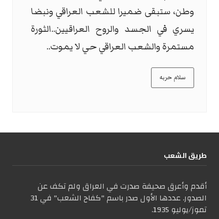
وطن، ستبقى ضميرا للشعب العراقي ونبضا
يسري في الجسد والروح العراقيين..الثورة
مستمرة والشعب العراقي حي لا يموت..
سلام حربه
طریق الشعب
أقدم وأعرق صحيفة صدرت في العراق ولم تكف عن
الصدور. عددها الأول صدر باسم "كفاح الشعب" في 31
تموز/يوليو 1935.