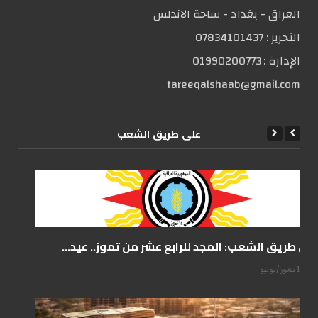
العراق - بغداد - ساحة الاندلس
التحریر :
07834101437
الإدارة :
01990200773
tareeqalshaab@gmail.com
علی طریق الشعب
على طريق الشعب: المجد للرابع عشر من تموز.. عيد...
14 تموز/يوليو