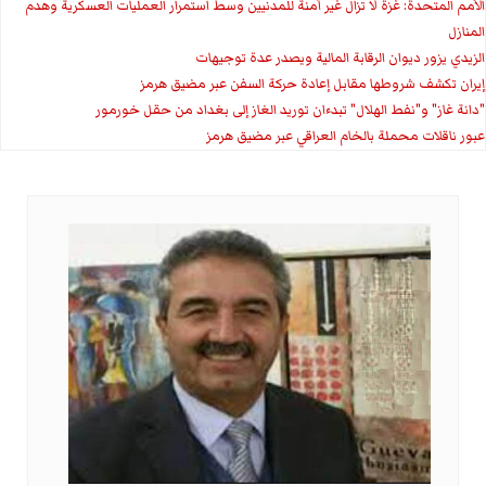
الأمم المتحدة: غزة لا تزال غير آمنة للمدنيين وسط استمرار العمليات العسكرية وهدم
المنازل
الزيدي يزور ديوان الرقابة المالية ويصدر عدة توجيهات
إيران تكشف شروطها مقابل إعادة حركة السفن عبر مضيق هرمز
"دانة غاز" و"نفط الهلال" تبدءان توريد الغاز إلى بغداد من حقل خورمور
عبور ناقلات محملة بالخام العراقي عبر مضيق هرمز