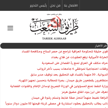
الاتصال بنا
من نحن
رئیس التحریر
اخر الاخبار
قوى حليفة للحكومة العراقية تتراجع عن حصر السلاح ومكافحة الفساد
الخزانة الأميركية ترفع العقوبات عن فلاي بغداد
حراك مكثف في العراق لمنع ردّ الفصائل على السعودية
وقفات احتجاجية لموظفي 6 جامعات بسبب تأخر الرواتب
الديوانية.. 20 متهماً بالفساد قيد التحقيق بعد توقيف مدير سابق
متظاهرون يقطعون طريق ميسان ـ بصرة للمطالبة بتحسين تجهيز الكهرباء
وزارة النفط تمنع المسؤولين في الوزراة التصريح لوسائل الإعلام والقنوات الفضائية
تعرف على ابرز بنود اتفاق مضيق هرمز
النزاهة تضبط متهماً انتحل صفة ضابط وتسلم رشوة في ميسان
نائب يطالب بالتحقيق بعقود استشارية في مصفى كربلاء قيمتها 52 مليون دولار سنوياً