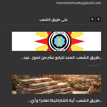
tareekalshaab@gmail.com
علی طریق الشعب
على طريق الشعب: المجد للرابع عشر من تموز.. عيد...
14 تموز/يوليو
على طريق الشعب: أية {اشتراكية} نغادر؟ وأيّ...