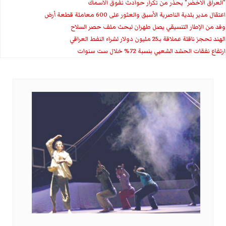
"العراق الاخضر" يحذر من تكرار حوادث نفوق الاسماك
اعتقال مدير بلدية الناصرية الأسبق والعثور على 600 معاملة قطعة أرض
وفد من الإطار التنسيقي يصل طهران لبحث ملف حصر السلاح
الهند تحجز ناقلة عملاقة بـ25 مليون دولار لشراء النفط العراقي
ارتفاع نفقات الحشد الشعبي بنسبة 72% خلال ست سنوات