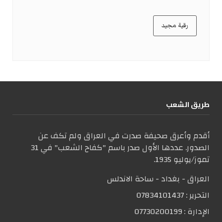
رقية مجيد
طریق الشعب
أقدم وأعرق صحيفة صدرت في العراق ولم تكف عن
الصدور. عددها الأول صدر باسم "كفاح الشعب" في 31
تموز/يوليو 1935.
العراق - بغداد - ساحة الاندلس
التحریر :
07834101437
الإدارة :
07730200199