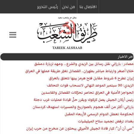
الاتصال بنا
من نحن
رئیس التحریر
اخر الاخبار
مصادر : بارزاني نقل رسائل بين الزيدي والشرع... ومهد لزيارة دمشق
خلايا أصغر وارتباط مباشر بطهران.. الفصائل تغيّر طريقة عملها في العراق
إيران تطرح 6 شروط مقابل فتح هرمز بينها تتعلق بالعراق
الزيدي: 30 سبتمبر الموعد النهائي لانسحاب قوات التحالف
الحواجز الأمنية في العراق تحاصر تحرّكات الفصائل والفاسدين
رئيس أركان الجيش يصل كركوك ويقرر حلّ قيادة عمليات غرب دجلة
بارزاني: أكثر من ألف هجوم بالصواريخ والمسيرات استهدف كردستان
الحكومة تعطل الدوام الرسمي الأربعاء المقبل
بغداد ترفض تجميد سلاح الميليشيات
"سي أن أن": كبار قادة الجيش الأميركي يبحثون عن مخرج من حرب إيران