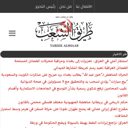
الاتصال بنا
من نحن
رئیس التحریر
اخر الاخبار
استنفار أمني في العراق.. تعزيزات إلى بغداد ومراقبة لتحركات الفصائل المسلحة
الفصائل العراقية تعيد رسم خريطة انتشارها الميداني
الحراك المناهض لـ"خور عبد الله" يطالب بغداد برد صريح على مذكرات الكويت والسعودية
"بيع سيارات" يؤدي لسحب يد والتحقيق مع 3 مسؤولين في صحة الديوانية
‏ نقيب المحامين ترفع شكوى رسمية بشأن التوسع في الجامعات الاستثمارية وأقسام
القانون
حكم تاريخي في بريطانيا: مناهضة الصهيونية معتقد فلسفي محمي بالقانون
مقترح اتفاق إيراني عماني قد يمنح طهران نفوذا على حركة السفن في هرمز وسط استمرار
الخلافات
العراق: تراجع إيرادات النفط يهبط بالسيولة ويضع الحكومة في ورطة