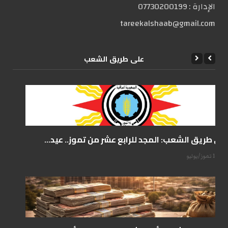
الإدارة :
07730200199
tareekalshaab@gmail.com
علی طریق الشعب
على طريق الشعب: المجد للرابع عشر من تموز.. عيد...
14 تموز/يوليو