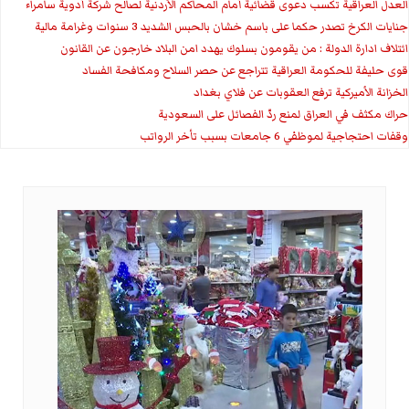
العدل العراقية تكسب دعوى قضائية أمام المحاكم الأردنية لصالح شركة أدوية سامراء
جنايات الكرخ تصدر حكما على باسم خشان بالحبس الشديد 3 سنوات وغرامة مالية
ائتلاف ادارة الدولة : من يقومون بسلوك يهدد امن البلاد خارجون عن القانون
قوى حليفة للحكومة العراقية تتراجع عن حصر السلاح ومكافحة الفساد
الخزانة الأميركية ترفع العقوبات عن فلاي بغداد
حراك مكثف في العراق لمنع ردّ الفصائل على السعودية
وقفات احتجاجية لموظفي 6 جامعات بسبب تأخر الرواتب