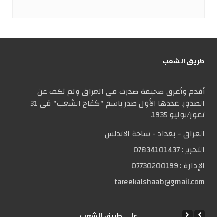
طریق الشعب
أقدم وأعرق صحيفة صدرت في العراق ولم تكف عن
الصدور. عددها الأول صدر باسم "كفاح الشعب" في 31
تموز/يوليو 1935.
العراق - بغداد - ساحة الاندلس
التحریر :
07834101437
الإدارة :
07730200199
tareekalshaab@gmail.com
علی طریق الشعب