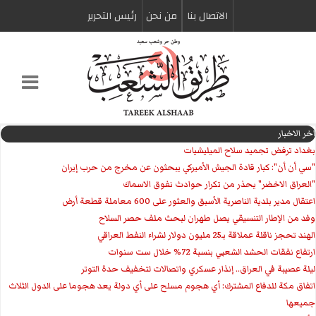
الاتصال بنا
من نحن
رئیس التحریر
اخر الاخبار
بغداد ترفض تجميد سلاح الميليشيات
"سي أن أن": كبار قادة الجيش الأميركي يبحثون عن مخرج من حرب إيران
"العراق الاخضر" يحذر من تكرار حوادث نفوق الاسماك
اعتقال مدير بلدية الناصرية الأسبق والعثور على 600 معاملة قطعة أرض
وفد من الإطار التنسيقي يصل طهران لبحث ملف حصر السلاح
الهند تحجز ناقلة عملاقة بـ25 مليون دولار لشراء النفط العراقي
ارتفاع نفقات الحشد الشعبي بنسبة 72% خلال ست سنوات
ليلة عصيبة في العراق.. إنذار عسكري واتصالات لتخفيف حدة التوتر
‏اتفاق مكة للدفاع المشترك: أي هجوم مسلح على أي دولة يعد هجوما على الدول الثلاث
جميعها