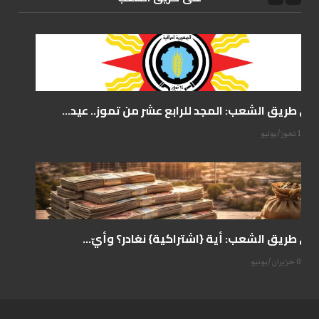
على طريق الشعب: المجد للرابع عشر من تموز.. عيد...
14 تموز/يوليو
على طريق الشعب: أية {اشتراكية} نغادر؟ وأيّ...
07 حزيران/يونيو