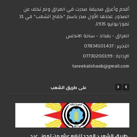
أقدم وأعرق صحيفة صدرت في العراق ولم تكف عن
الصدور. عددها الأول صدر باسم "كفاح الشعب" في 31
تموز/يوليو 1935.
العراق - بغداد - ساحة الاندلس
التحریر :
07834101437
الإدارة :
07730200199
tareekalshaab@gmail.com
علی طریق الشعب
على طريق الشعب: المجد للرابع عشر من تموز.. عيد...