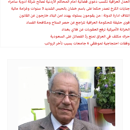
العدل العراقية تكسب دعوى قضائية أمام المحاكم الأردنية لصالح شركة أدوية سامراء
جنايات الكرخ تصدر حكما على باسم خشان بالحبس الشديد 3 سنوات وغرامة مالية
ائتلاف ادارة الدولة : من يقومون بسلوك يهدد امن البلاد خارجون عن القانون
قوى حليفة للحكومة العراقية تتراجع عن حصر السلاح ومكافحة الفساد
الخزانة الأميركية ترفع العقوبات عن فلاي بغداد
حراك مكثف في العراق لمنع ردّ الفصائل على السعودية
وقفات احتجاجية لموظفي 6 جامعات بسبب تأخر الرواتب