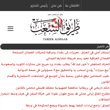
الاتصال بنا
من نحن
رئیس التحریر
اخر الاخبار
استنفار أمني في العراق.. تعزيزات إلى بغداد ومراقبة لتحركات الفصائل المسلحة
الفصائل العراقية تعيد رسم خريطة انتشارها الميداني
الحراك المناهض لـ"خور عبد الله" يطالب بغداد برد صريح على مذكرات الكويت والسعودية
"بيع سيارات" يؤدي لسحب يد والتحقيق مع 3 مسؤولين في صحة الديوانية
‏ نقيب المحامين ترفع شكوى رسمية بشأن التوسع في الجامعات الاستثمارية وأقسام
القانون
حكم تاريخي في بريطانيا: مناهضة الصهيونية معتقد فلسفي محمي بالقانون
مقترح اتفاق إيراني عماني قد يمنح طهران نفوذا على حركة السفن في هرمز وسط استمرار
الخلافات
العراق: تراجع إيرادات النفط يهبط بالسيولة ويضع الحكومة في ورطة