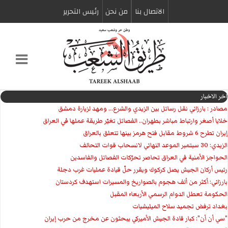
الاتصال بنا
من نحن
رئیس التحریر
اخر الاخبار
مصادر : بارزاني نقل رسائل بين الزيدي والشرع... ومهد لزيارة دمشق
خلايا أصغر وارتباط مباشر بطهران.. الفصائل تغيّر طريقة عملها في العراق
إيران تطرح 6 شروط مقابل فتح هرمز بينها تتعلق بالعراق
الزيدي: 30 سبتمبر الموعد النهائي لانسحاب قوات التحالف
الحواجز الأمنية في العراق تحاصر تحرّكات الفصائل والفاسدين
رئيس أركان الجيش يصل كركوك ويقرر حلّ قيادة عمليات غرب دجلة
بارزاني: أكثر من ألف هجوم بالصواريخ والمسيرات استهدف كردستان
الحكومة تعطل الدوام الرسمي الأربعاء المقبل
بغداد ترفض تجميد سلاح الميليشيات
"سي أن أن": كبار قادة الجيش الأميركي يبحثون عن مخرج من حرب إيران