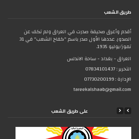
طریق الشعب
أقدم وأعرق صحيفة صدرت في العراق ولم تكف عن
الصدور. عددها الأول صدر باسم "كفاح الشعب" في 31
تموز/يوليو 1935.
العراق - بغداد - ساحة الاندلس
التحریر :
07834101437
الإدارة :
07730200199
tareekalshaab@gmail.com
علی طریق الشعب