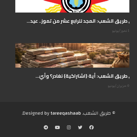
على طريق الشعب: المجد للرابع عشر من تموز.. عيد...
14 تموز/يوليو
على طريق الشعب: أية {اشتراكية} نغادر؟ وأيّ...
07 حزيران/يونيو
© طریق الشعب. Designed by
tareeqashaab
.