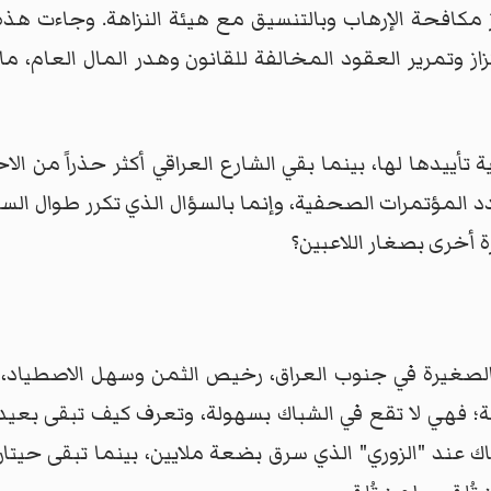
كافحة الإرهاب وبالتنسيق مع هيئة النزاهة. وجاءت هذه 
ز وتمرير العقود المخالفة للقانون وهدر المال العام، م
أييدها لها، بينما بقي الشارع العراقي أكثر حذراً من الا
د المؤتمرات الصحفية، وإنما بالسؤال الذي تكرر طوال ا
 أخرى بصغار اللاعبين؟
الصغيرة في جنوب العراق، رخيص الثمن وسهل الاصطياد، لذ
فة؛ فهي لا تقع في الشباك بسهولة، وتعرف كيف تبقى بعيد
اك عند "الزوري" الذي سرق بضعة ملايين، بينما تبقى حيت