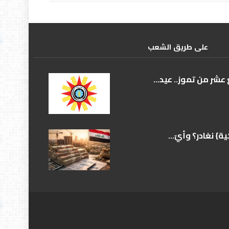
علی طریق الشعب
عشر من تموز.. عيد...
} نغادر؟ وأيّ...