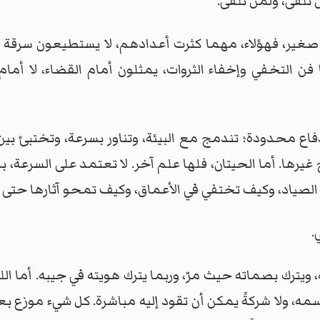
تُلقى، ولمن تُلقى.
صغير، فهؤلاء، مهما كثرت أعدادهم، لا يستطيعون سرقة وط
ا فن التخفي وإخفاء الثروات، يمثلون أمام القضاء، لا أ
فاع محدودة؛ تندمج مع البيئة، وتناور بسرعة، وتختبئ بين 
يرها. أما الحيتان، فلها علم آخر. لا تعتمد على السرعة، بل 
 الصياد، وكيف تختفي في الأعماق، وكيف تمحو آثارها حتى 
.
يترك بصماته حيث مرّ، وربما يترك هويته في جيبه. أما اللص
سمه، ولا شركةً يمكن أن تقود إليه مباشرة. كل شيء موزع بع