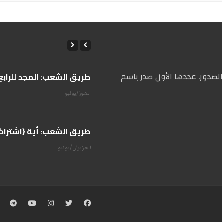
صدور. عددها الأول صدر باسم
على طريق الشعب: المجد للرابع 
14 تموز/يوليو
على طريق الشعب: أية {اشتراكية
07 حزيران/يونيو