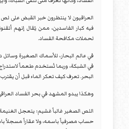
الفساد، وكأنها تعرف متى تُلقى الشباك، وأين 
العراقيون لا ينتظرون خبر القبض على لص 
فيه كبار الفاسدين، ممن يُقال إنهم أتقنو
لحملات مكافحة الفساد.
في عالم البحار، للأسماك الصغيرة وسائل د
في الشبكة، وربما تُستخدم طعماً لاستدراج غ
البحر. تعرف كيف تعكر الماء قبل أن يقترب
وهكذا يبدو المشهد في بحر الفساد العراقي
اللص الصغير غالباً غشيم؛ يتعجل الغنيمة، و
حساب مصرفياً باسمه، ولا عقاراً مسجلاً با