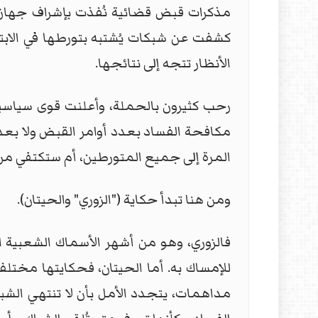
مذكرات قبض قضائية نُفذت بإشراف جهاز م
كشفت عن شبكات يُشتبه بتورطها في الابتزا
الأنظار تتجه إلى نتائجها.
رحب كثيرون بالحملة، وأعلنت قوى سياسية ت
مكافحة الفساد بعدد أوامر القبض ولا بعد
المرة إلى جميع المتورطين، أم ستكتفي مرة
ومن هنا تبدأ حكاية ("الزوري" والحيتان).
فالزوري، وهو من أشهر الأسماك الشعبية 
للإمساك به. أما الحيتان، فحكايتها مختل
مداهمات، يتجدد الأمل بأن لا تنتهي الشب