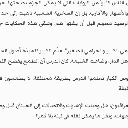
لناس كثيراً من الروايات التي لا يمكن الجزم بصحتها، عن
اء والأصهار والأقارب. بل إن السخرية الشعبية ذهبت إلى 
صيد معهم قبل أن يشبّوا هم. وتبقى هذه الحكايات جزءاً 
مي الكبير والحرامي الصغير". علّم الكبير تلميذه أصول السر
ل الدار، وضاعت الغنيمة. كان الدرس أن الطمع يفضح الل
وص الكبار تعلموا الدرس بطريقة مختلفة. لا يطمعون في
ظيفة.
راقيون: هل وصلت الإشارات والاتصالات إلى الحيتان قبل 
اجهات، ونقل ما يمكن نقله في ليلة بلا قمر؟