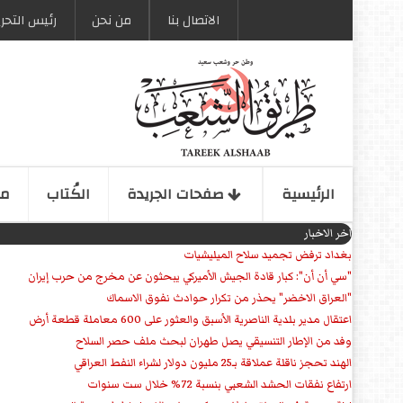
الاتصال بنا
من نحن
رئیس التحری
الرئیسیة
صفحات الجریدة
الكُتاب
مو
اخر الاخبار
بغداد ترفض تجميد سلاح الميليشيات
"سي أن أن": كبار قادة الجيش الأميركي يبحثون عن مخرج من حرب إيران
"العراق الاخضر" يحذر من تكرار حوادث نفوق الاسماك
اعتقال مدير بلدية الناصرية الأسبق والعثور على 600 معاملة قطعة أرض
وفد من الإطار التنسيقي يصل طهران لبحث ملف حصر السلاح
الهند تحجز ناقلة عملاقة بـ25 مليون دولار لشراء النفط العراقي
ارتفاع نفقات الحشد الشعبي بنسبة 72% خلال ست سنوات