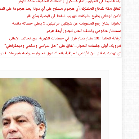
ليلة عصيبة في العراق.. إنذار عسكري واتصالات لتخفيف حدة التوتر
‏اتفاق مكة للدفاع المشترك: أي هجوم مسلح على أي دولة يعد هجوما على الدو
الأمن الوطني يطيح بشبكات لتهريب النفط في البصرة وذي قار
الخزانة بشان رفع العقوبات عن شركتين عراقيتين: لا يعني حصانة دائمة
مستشار حكومي يكشف الحل لتجاوز أزمة هرمز
الرقابة المالية: 131 مليار دينار فرق في حسابات الكهرباء مع الجانب الإيراني
فنزويلا.. أولى جلسات الحوار.. اتفاق على "حل سياسي وسلمي وديمقراطي"
اي تهديد ينطلق من الأراضي العراقية باتجاه دول الجوار سيواجه باجراءات قانو