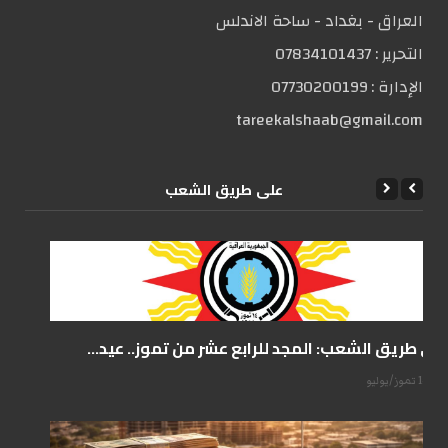
العراق - بغداد - ساحة الاندلس
التحریر :
07834101437
الإدارة :
07730200199
tareekalshaab@gmail.com
علی طریق الشعب
على طريق الشعب: المجد للرابع عشر من تموز.. عيد...
14 تموز/يوليو