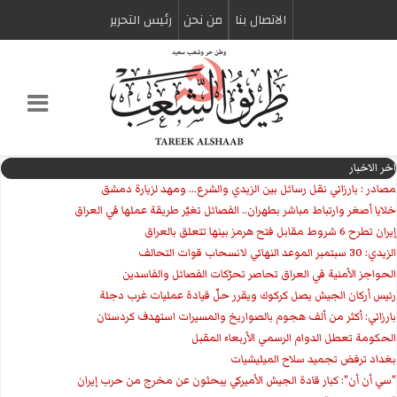
الاتصال بنا
من نحن
رئیس التحریر
اخر الاخبار
مصادر : بارزاني نقل رسائل بين الزيدي والشرع... ومهد لزيارة دمشق
خلايا أصغر وارتباط مباشر بطهران.. الفصائل تغيّر طريقة عملها في العراق
إيران تطرح 6 شروط مقابل فتح هرمز بينها تتعلق بالعراق
الزيدي: 30 سبتمبر الموعد النهائي لانسحاب قوات التحالف
الحواجز الأمنية في العراق تحاصر تحرّكات الفصائل والفاسدين
رئيس أركان الجيش يصل كركوك ويقرر حلّ قيادة عمليات غرب دجلة
بارزاني: أكثر من ألف هجوم بالصواريخ والمسيرات استهدف كردستان
الحكومة تعطل الدوام الرسمي الأربعاء المقبل
بغداد ترفض تجميد سلاح الميليشيات
"سي أن أن": كبار قادة الجيش الأميركي يبحثون عن مخرج من حرب إيران