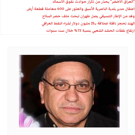
"العراق الاخضر" يحذر من تكرار حوادث نفوق الاسماك
اعتقال مدير بلدية الناصرية الأسبق والعثور على 600 معاملة قطعة أرض
وفد من الإطار التنسيقي يصل طهران لبحث ملف حصر السلاح
الهند تحجز ناقلة عملاقة بـ25 مليون دولار لشراء النفط العراقي
ارتفاع نفقات الحشد الشعبي بنسبة 72% خلال ست سنوات