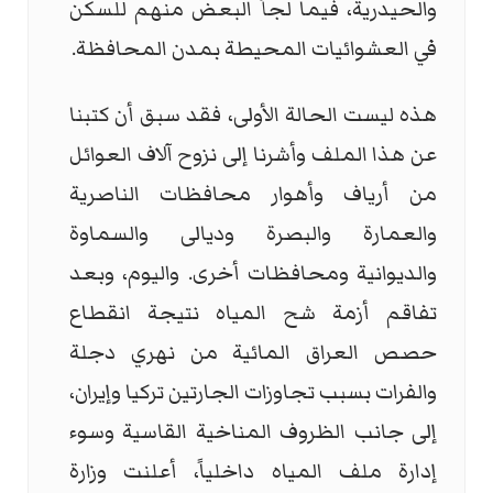
والحيدرية، فيما لجأ البعض منهم للسكن
في العشوائيات المحيطة بمدن المحافظة.
هذه ليست الحالة الأولى، فقد سبق أن كتبنا
عن هذا الملف وأشرنا إلى نزوح آلاف العوائل
من أرياف وأهوار محافظات الناصرية
والعمارة والبصرة وديالى والسماوة
والديوانية ومحافظات أخرى. واليوم، وبعد
تفاقم أزمة شح المياه نتيجة انقطاع
حصص العراق المائية من نهري دجلة
والفرات بسبب تجاوزات الجارتين تركيا وإيران،
إلى جانب الظروف المناخية القاسية وسوء
إدارة ملف المياه داخلياً، أعلنت وزارة