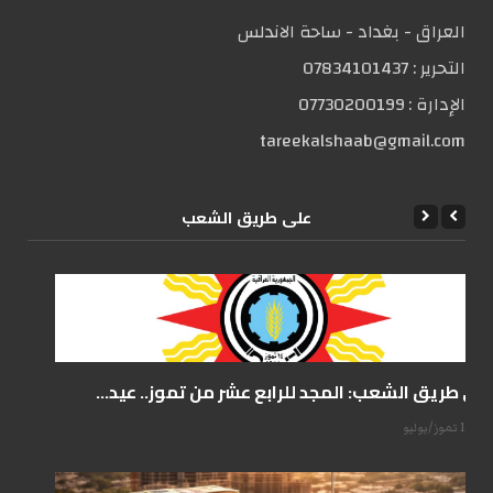
العراق - بغداد - ساحة الاندلس
التحریر :
07834101437
الإدارة :
07730200199
tareekalshaab@gmail.com
علی طریق الشعب
على طريق الشعب: المجد للرابع عشر من تموز.. عيد...
14 تموز/يوليو