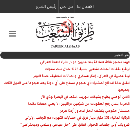
الاتصال بنا
من نحن
رئیس التحریر
اخر الاخبار
الهند تحجز ناقلة عملاقة بـ25 مليون دولار لشراء النفط العراقي
ارتفاع نفقات الحشد الشعبي بنسبة 72% خلال ست سنوات
ليلة عصيبة في العراق.. إنذار عسكري واتصالات لتخفيف حدة التوتر
‏اتفاق مكة للدفاع المشترك: أي هجوم مسلح على أي دولة يعد هجوما على الدول الثلاث
جميعها
الأمن الوطني يطيح بشبكات لتهريب النفط في البصرة وذي قار
الخزانة بشان رفع العقوبات عن شركتين عراقيتين: لا يعني حصانة دائمة
مستشار حكومي يكشف الحل لتجاوز أزمة هرمز
الرقابة المالية: 131 مليار دينار فرق في حسابات الكهرباء مع الجانب الإيراني
فنزويلا.. أولى جلسات الحوار.. اتفاق على "حل سياسي وسلمي وديمقراطي"