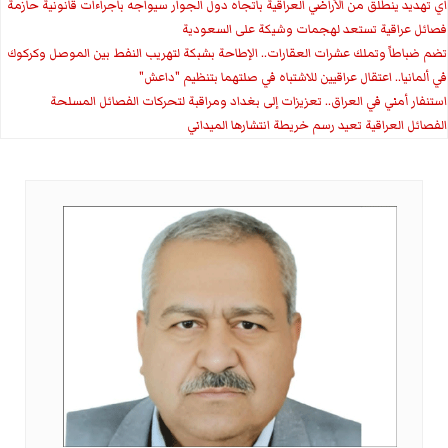
اي تهديد ينطلق من الأراضي العراقية باتجاه دول الجوار سيواجه باجراءات قانونية حازمة
فصائل عراقية تستعد لهجمات وشيكة على السعودية
تضم ضباطاً وتملك عشرات العقارات.. الإطاحة بشبكة لتهريب النفط بين الموصل وكركوك
في ألمانيا.. اعتقال عراقيين للاشتباه في صلتهما بتنظيم "داعش"
استنفار أمني في العراق.. تعزيزات إلى بغداد ومراقبة لتحركات الفصائل المسلحة
الفصائل العراقية تعيد رسم خريطة انتشارها الميداني