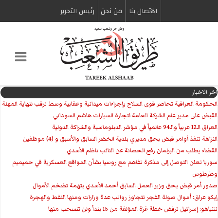
الاتصال بنا
من نحن
رئیس التحریر
اخر الاخبار
الحكومة العراقية تحاصر قوى السلاح بإجراءات ميدانية وعقابية وسط ترقب لنهاية المهلة
القبض على مدير عام الشركة العامة لتجارة السيارات هاشم السوداني
العراق الـ12 عربياً والـ94 عالمياً في مؤشر الدبلوماسية والشراكة الدولية
النزاهة تنفذ أوامر قبض بحق مديري بلدية الخضر السابق والأسبق و (4) موظفين
القضاء يطلب من البرلمان رفع الحصانة عن النائب ناظم الأسدي
سوريا تعلن التوصل إلى مذكرة تفاهم مع روسيا بشأن المواقع العسكرية في حميميم
وطرطوس
صدور أمر قبض بحق وزير العمل السابق أحمد الأسدي بتهمة تضخم الأموال
إيكو عراق: أموال صولة الفجر تتجاوز رواتب عدة وزارات ومنها النفط والهجرة
نتنياهو: إسرائيل ترفض خطة غزة المؤلفة من 15 بنداً ولن تنسحب منها