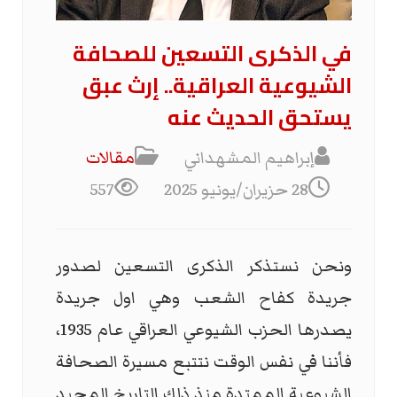
في الذكرى التسعين للصحافة
الشيوعية العراقية.. إرث عبق
يستحق الحديث عنه
إبراهيم المشهداني
مقالات
28 حزيران/يونيو 2025
557
ونحن نستذكر الذكرى التسعين لصدور
جريدة كفاح الشعب وهي اول جريدة
يصدرها الحزب الشيوعي العراقي عام 1935،
فأننا في نفس الوقت نتتبع مسيرة الصحافة
الشيوعية الممتدة منذ ذلك التاريخ المجيد