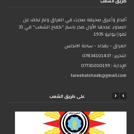
طریق الشعب
أقدم وأعرق صحيفة صدرت في العراق ولم تكف عن
الصدور. عددها الأول صدر باسم "كفاح الشعب" في 31
تموز/يوليو 1935.
العراق - بغداد - ساحة الاندلس
التحریر :
07834101437
الإدارة :
07730200199
tareekalshaab@gmail.com
علی طریق الشعب