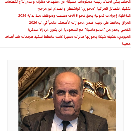
الحشد ينفي امتلاك رئيسه معلومات مسبقة عن استهداف مقراته وعدم إبلاغ القطعات
تفكيك الفصائل العراقية "محوري" لواشنطن والصدام غير مرجح
الداخلية: إجراءات قانونية بحق نحو 8 آلاف منتسب وموظف منذ بداية 2026
العراق يحافظ على ترتيبه ضمن الجوازات الأضعف عالمياً في آب 2026
الكعبي يحذر من "الدبلوماسية" مع السعودية: لن يكون الرد إلا عسكريا
العبودي: تفكيك شبكة بحوزتها طائرات مسيرة كانت تخطط لتنفيذ هجمات ضد أهداف
معينة