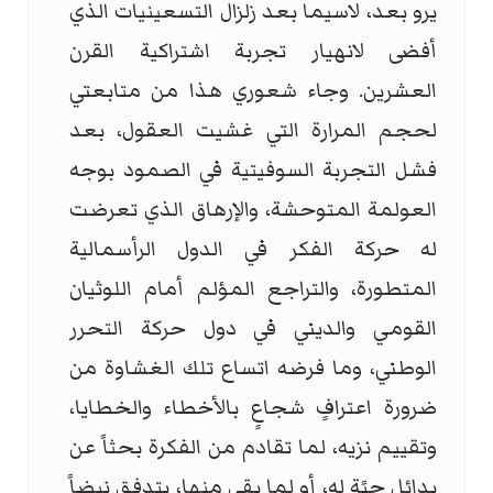
يرو بعد، لاسيما بعد زلزال التسعينيات الذي
أفضى لانهيار تجربة اشتراكية القرن
العشرين. وجاء شعوري هذا من متابعتي
لحجم المرارة التي غشيت العقول، بعد
فشل التجربة السوفيتية في الصمود بوجه
العولمة المتوحشة، والإرهاق الذي تعرضت
له حركة الفكر في الدول الرأسمالية
المتطورة، والتراجع المؤلم أمام اللوثيان
القومي والديني في دول حركة التحرر
الوطني، وما فرضه اتساع تلك الغشاوة من
ضرورة اعترافٍ شجاعٍ بالأخطاء والخطايا،
وتقييم نزيه، لما تقادم من الفكرة بحثاً عن
بدائل حيًة له، أو لما بقي منها، يتدفق نبضاً