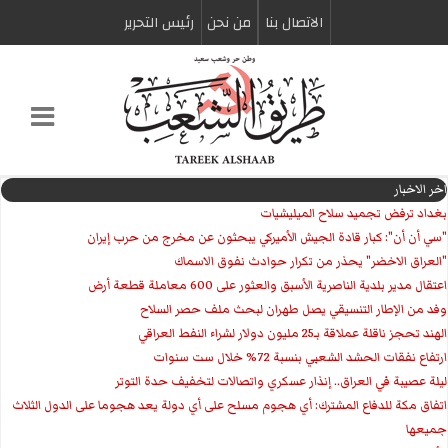
الاتصال بنا
من نحن
رئیس التحریر
اخر الاخبار
بغداد ترفض تجميد سلاح الميليشيات
"سي أن أن": كبار قادة الجيش الأميركي يبحثون عن مخرج من حرب إيران
"العراق الاخضر" يحذر من تكرار حوادث نفوق الاسماك
اعتقال مدير بلدية الناصرية الأسبق والعثور على 600 معاملة قطعة أرض
وفد من الإطار التنسيقي يصل طهران لبحث ملف حصر السلاح
الهند تحجز ناقلة عملاقة بـ25 مليون دولار لشراء النفط العراقي
ارتفاع نفقات الحشد الشعبي بنسبة 72% خلال ست سنوات
ليلة عصيبة في العراق.. إنذار عسكري واتصالات لتخفيف حدة التوتر
‏اتفاق مكة للدفاع المشترك: أي هجوم مسلح على أي دولة يعد هجوما على الدول الثلاث
جميعها