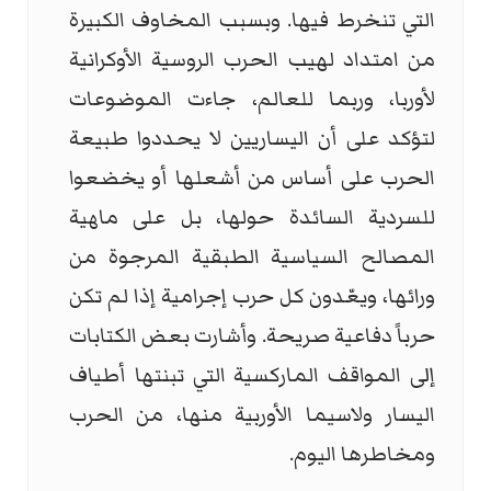
التي تنخرط فيها. وبسبب المخاوف الكبيرة
من امتداد لهيب الحرب الروسية الأوكرانية
لأوربا، وربما للعالم، جاءت الموضوعات
لتؤكد على أن الیساریین لا يحددوا طبیعة
الحرب على أساس من أشعلها أو یخضعوا
للسردیة السائدة حولها، بل على ماھية
المصالح السیاسية الطبقية المرجوة من
ورائھا، ويعّدون كل حرب إجرامیة إذا لم تكن
حرباً دفاعیة صریحة. وأشارت بعض الكتابات
إلى المواقف الماركسية التي تبنتها أطياف
اليسار ولاسيما الأوربية منها، من الحرب
ومخاطرها اليوم.