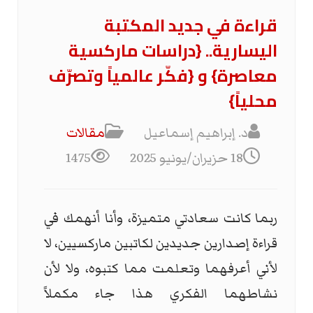
قراءة في جديد المكتبة
اليسارية.. {دراسات ماركسية
معاصرة} و {فكّر عالمياً وتصرّف
محلياً}
د. إبراهيم إسماعيل
مقالات
18 حزيران/يونيو 2025
1475
ربما كانت سعادتي متميزة، وأنا أنهمك في
قراءة إصدارين جديدين لكاتبين ماركسيين، لا
لأني أعرفهما وتعلمت مما كتبوه، ولا لأن
نشاطهما الفكري هذا جاء مكملاً