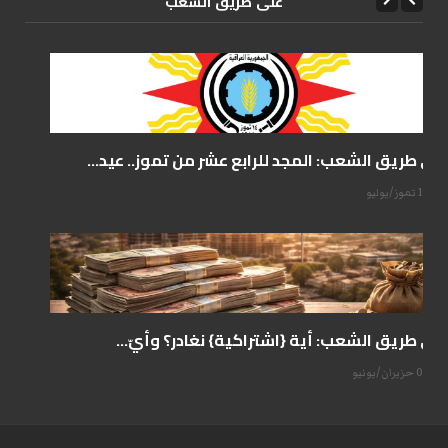
علی طریق الشعب
على طريق الشعب: المجد للرابع عشر من تموز.. عيد...
14 تموز/يوليو
على طريق الشعب: أية {اشتراكية} نغادر؟ وأيّ...
07 حزيران/يونيو