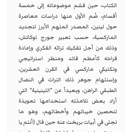
الكتاب، حين قسّم موضوعاته إلى خمسة
أقسام، ضّم الأول منها دراسات معاصرة
حول لينين، المصدر الملهم الأبرز لتجديد
الماركسية، حسب تعبير جورج لوكاتش،
وذلك من أجل تفكيك تراثه الفكري وإعادة
قراءته كأعظم قائد ومنظر استراتیجي
وتكتیكي ماركسي في القرن العشرین،
وإستلهام جوهر ذلك التراث في النضال
الطبقي الراهن، وبعيداً عن "اللينينية" التي
أراد بعض تلامذته استخدامها تعويذة
لتحصين خيباتهم وأخطائهم، وهو ما
تجلى في أبيات بريخت عنه حين قال (أنتم يا