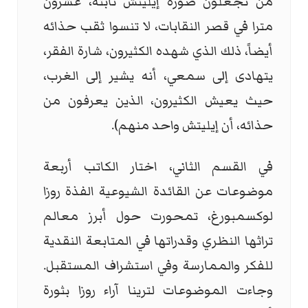
من تجعلون صورة إیلیتش ثابتة، عشرون
مترا في قصر النقابات، لا تنسوا ثقب حذائه
أیضاً، ذلك الذي شھده الكثیرون، شارة الفقر،
یتھادى إلى سمعي، أنه یشیر إلى الغرب،
حیث یعیش الكثیرون، الذین یعرفون من
حذائه، أن إیلیتش واحد منھم).
في القسم الثاني، اختار الكاتب أربعة
موضوعات عن القائدة الشيوعية الفذة روزا
لوكسمبورغ، تمحورت حول أبرز معالم
تراثها النظري وقدراتها في المتابعة النقدية
للفكر والممارسة وفي استشراف المستقبل.
وجاءت الموضوعات لترينا آراء روزا بثورة