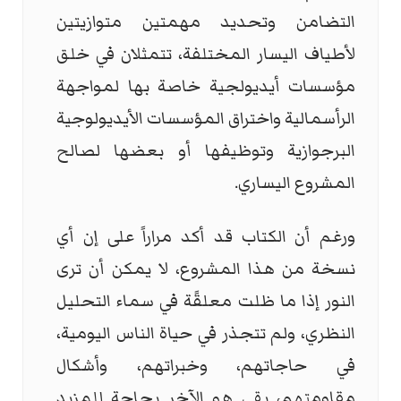
التضامن وتحديد مهمتين متوازيتين
لأطياف اليسار المختلفة، تتمثلان في خلق
مؤسسات أيديولجية خاصة بها لمواجهة
الرأسمالية واختراق المؤسسات الأيديولوجية
البرجوازية وتوظيفها أو بعضها لصالح
المشروع اليساري.
ورغم أن الكتاب قد أكد مراراً على إن أي
نسخة من هذا المشروع، لا يمكن أن ترى
النور إذا ما ظلت معلقًة في سماء التحليل
النظري، ولم تتجذر في حياة الناس اليومية،
في حاجاتهم، وخبراتهم، وأشكال
مقاومتهم، بقي هو الآخر بحاجة للمزيد