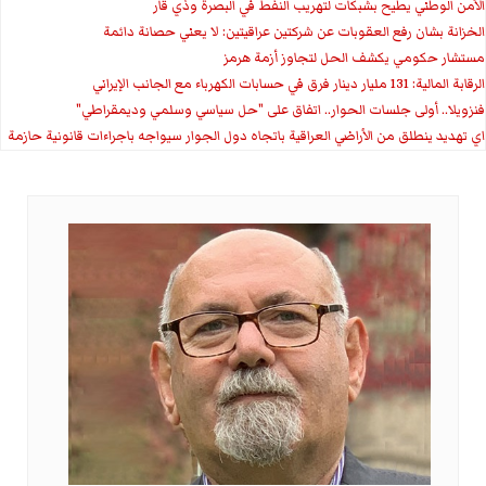
الأمن الوطني يطيح بشبكات لتهريب النفط في البصرة وذي قار
الخزانة بشان رفع العقوبات عن شركتين عراقيتين: لا يعني حصانة دائمة
مستشار حكومي يكشف الحل لتجاوز أزمة هرمز
الرقابة المالية: 131 مليار دينار فرق في حسابات الكهرباء مع الجانب الإيراني
فنزويلا.. أولى جلسات الحوار.. اتفاق على "حل سياسي وسلمي وديمقراطي"
اي تهديد ينطلق من الأراضي العراقية باتجاه دول الجوار سيواجه باجراءات قانونية حازمة