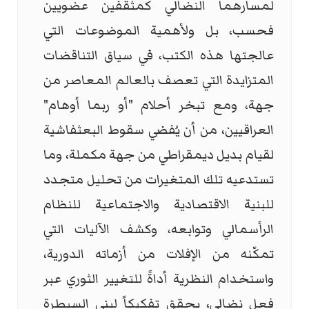
لمسارهما النضالي كمثقفين عضويين
فحسب، بل ولأهمية الموضوعات التي
عالجتها هذه الكتب، في سياق التناقضات
المتزايدة التي تعصف بالعالم المعاصر من
جهة، ومع تبخر أحلام "أو ربما أوهام"
العراقيين، من أن يُفضي سقوط البعثفاشية
لقيام بديل ديمقراطي من جهة مكملة، وما
تستدعيه تلك المتغيرات من تحليل متجدد
للبنية الاقتصادية والاجتماعية للنظام
الرأسمالي وتوابعه، وكشف الآليات التي
تمكّنه من الإفلات من أزماته الدورية،
واستخدام النظرية أداةً للتغيير الثوري عبر
فعل نضالي، يحقق تفكيكاً لبنى السيطرة