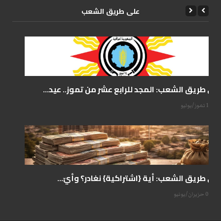
علی طریق الشعب
على طريق الشعب: المجد للرابع عشر من تموز.. عيد...
14 تموز/يوليو
على طريق الشعب: أية {اشتراكية} نغادر؟ وأيّ...
07 حزيران/يونيو