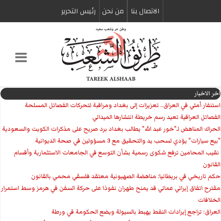
الاتصال بنا
من نحن
رئیس التحریر
اخر الاخبار
استنفار أمني في العراق.. تعزيزات إلى بغداد ومراقبة لتحركات الفصائل المسلحة
الفصائل العراقية تعيد رسم خريطة انتشارها الميداني
الحراك المناهض لـ"خور عبد الله" يطالب بغداد برد صريح على مذكرات الكويت والسعودية
"بيع سيارات" يؤدي لسحب يد والتحقيق مع 3 مسؤولين في صحة الديوانية
‏ نقيب المحامين ترفع شكوى رسمية بشأن التوسع في الجامعات الاستثمارية وأقسام
القانون
حكم تاريخي في بريطانيا: مناهضة الصهيونية معتقد فلسفي محمي بالقانون
مقترح اتفاق إيراني عماني قد يمنح طهران نفوذا على حركة السفن في هرمز وسط استمرار
الخلافات
العراق: تراجع إيرادات النفط يهبط بالسيولة ويضع الحكومة في ورطة