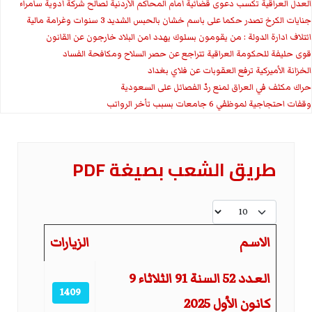
العدل العراقية تكسب دعوى قضائية أمام المحاكم الأردنية لصالح شركة أدوية سامراء
جنايات الكرخ تصدر حكما على باسم خشان بالحبس الشديد 3 سنوات وغرامة مالية
ائتلاف ادارة الدولة : من يقومون بسلوك يهدد امن البلاد خارجون عن القانون
قوى حليفة للحكومة العراقية تتراجع عن حصر السلاح ومكافحة الفساد
الخزانة الأميركية ترفع العقوبات عن فلاي بغداد
حراك مكثف في العراق لمنع ردّ الفصائل على السعودية
وقفات احتجاجية لموظفي 6 جامعات بسبب تأخر الرواتب
طريق الشعب بصيغة PDF
عدد الإظهارات:
الاسم
الزيارات
المقالات
العدد 52 السنة 91 الثلاثاء 9
1409
كانون الأول 2025