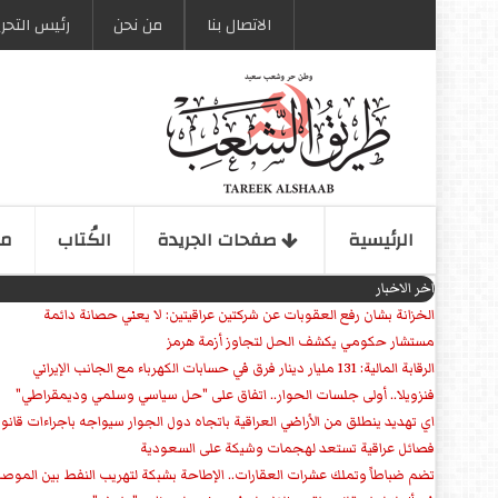
الاتصال بنا
من نحن
رئیس التحری
الرئیسیة
صفحات الجریدة
الكُتاب
مو
اخر الاخبار
الخزانة بشان رفع العقوبات عن شركتين عراقيتين: لا يعني حصانة دائمة
مستشار حكومي يكشف الحل لتجاوز أزمة هرمز
الرقابة المالية: 131 مليار دينار فرق في حسابات الكهرباء مع الجانب الإيراني
فنزويلا.. أولى جلسات الحوار.. اتفاق على "حل سياسي وسلمي وديمقراطي"
اي تهديد ينطلق من الأراضي العراقية باتجاه دول الجوار سيواجه باجراءات قانو
فصائل عراقية تستعد لهجمات وشيكة على السعودية
تضم ضباطاً وتملك عشرات العقارات.. الإطاحة بشبكة لتهريب النفط بين الموص