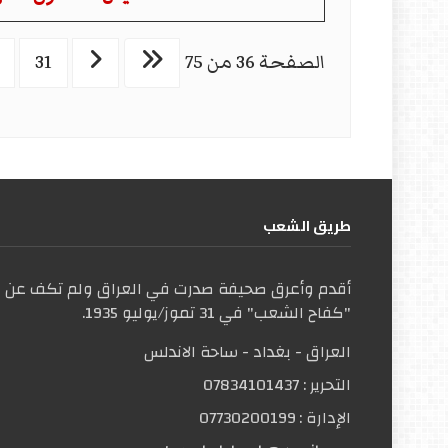
الصفحة 36 من 75
31
طریق الشعب
أقدم وأعرق صحيفة صدرت في العراق ولم تكف عن ال
"كفاح الشعب" في 31 تموز/يوليو 1935.
العراق - بغداد - ساحة الاندلس
التحریر :
07834101437
الإدارة :
07730200199