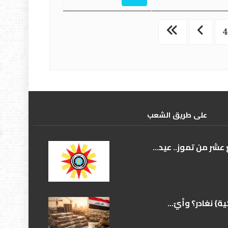
علی طریق الشعب
عشر من تموز.. عيد...
} نغادر؟ وأيّ...