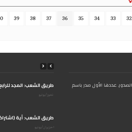
40
39
38
37
36
35
34
33
32
صدور. عددها الأول صدر باسم
على طريق الشعب: المجد للرابع 
14 تموز/يوليو
على طريق الشعب: أية {اشتراكية
07 حزيران/يونيو