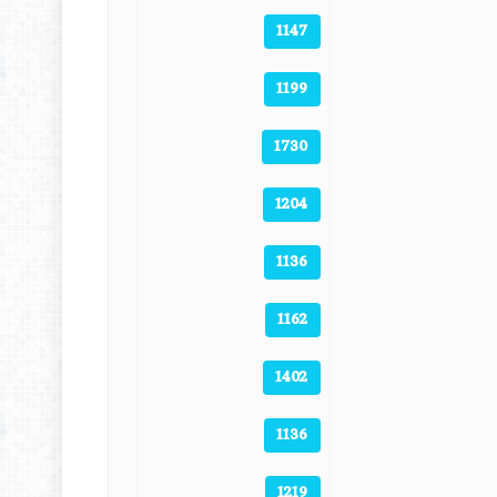
1147
1199
1730
1204
1136
1162
1402
1136
1219