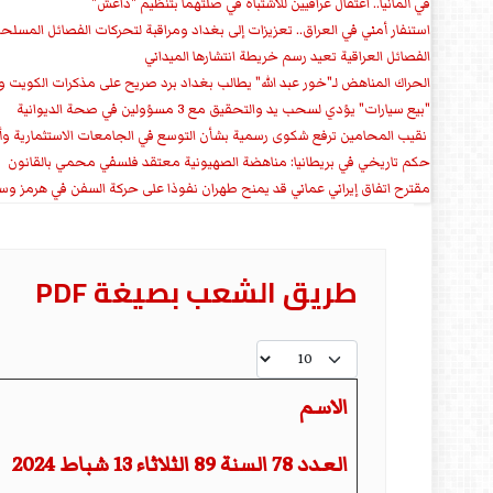
في ألمانيا.. اعتقال عراقيين للاشتباه في صلتهما بتنظيم "داعش"
استنفار أمني في العراق.. تعزيزات إلى بغداد ومراقبة لتحركات الفصائل المسلح
الفصائل العراقية تعيد رسم خريطة انتشارها الميداني
الحراك المناهض لـ"خور عبد الله" يطالب بغداد برد صريح على مذكرات الكويت 
"بيع سيارات" يؤدي لسحب يد والتحقيق مع 3 مسؤولين في صحة الديوانية
‏ نقيب المحامين ترفع شكوى رسمية بشأن التوسع في الجامعات الاستثمارية وأق
حكم تاريخي في بريطانيا: مناهضة الصهيونية معتقد فلسفي محمي بالقانون
مقترح اتفاق إيراني عماني قد يمنح طهران نفوذا على حركة السفن في هرمز وس
طريق الشعب بصيغة PDF
عدد الإظهارات:
الاسم
المقالات
العدد 78 السنة 89 الثلاثاء 13 شباط 2024