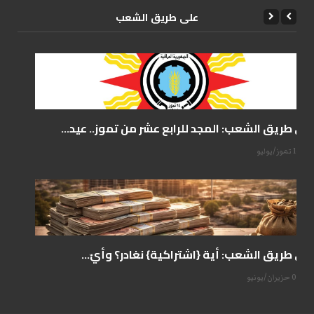
علی طریق الشعب
على طريق الشعب: المجد للرابع عشر من تموز.. عيد...
14 تموز/يوليو
على طريق الشعب: أية {اشتراكية} نغادر؟ وأيّ...
07 حزيران/يونيو