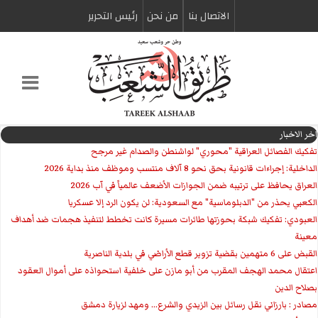
الاتصال بنا
من نحن
رئیس التحریر
اخر الاخبار
تفكيك الفصائل العراقية "محوري" لواشنطن والصدام غير مرجح
الداخلية: إجراءات قانونية بحق نحو 8 آلاف منتسب وموظف منذ بداية 2026
العراق يحافظ على ترتيبه ضمن الجوازات الأضعف عالمياً في آب 2026
الكعبي يحذر من "الدبلوماسية" مع السعودية: لن يكون الرد إلا عسكريا
العبودي: تفكيك شبكة بحوزتها طائرات مسيرة كانت تخطط لتنفيذ هجمات ضد أهداف
معينة
القبض على 6 متهمين بقضية تزوير قطع الأراضي في بلدية الناصرية
اعتقال محمد الهجف المقرب من أبو مازن على خلفية استحواذه على أموال العقود
بصلاح الدين
مصادر : بارزاني نقل رسائل بين الزيدي والشرع... ومهد لزيارة دمشق