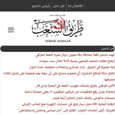
الاتصال بنا
من نحن
رئیس التحریر
اخر الاخبار
الهند تحجز ناقلة عملاقة بـ25 مليون دولار لشراء النفط العراقي
ارتفاع نفقات الحشد الشعبي بنسبة 72% خلال ست سنوات
ليلة عصيبة في العراق.. إنذار عسكري واتصالات لتخفيف حدة التوتر
‏اتفاق مكة للدفاع المشترك: أي هجوم مسلح على أي دولة يعد هجوما على الدول الثلاث
جميعها
الأمن الوطني يطيح بشبكات لتهريب النفط في البصرة وذي قار
الخزانة بشان رفع العقوبات عن شركتين عراقيتين: لا يعني حصانة دائمة
مستشار حكومي يكشف الحل لتجاوز أزمة هرمز
الرقابة المالية: 131 مليار دينار فرق في حسابات الكهرباء مع الجانب الإيراني
فنزويلا.. أولى جلسات الحوار.. اتفاق على "حل سياسي وسلمي وديمقراطي"