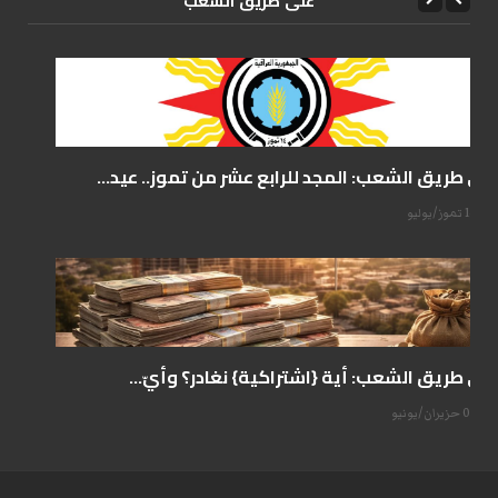
علی طریق الشعب
على طريق الشعب: المجد للرابع عشر من تموز.. عيد...
14 تموز/يوليو
على طريق الشعب: أية {اشتراكية} نغادر؟ وأيّ...
07 حزيران/يونيو