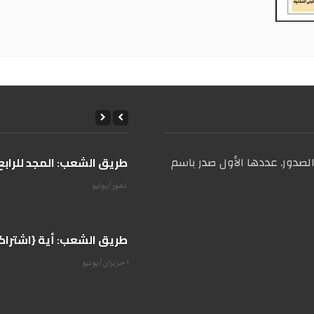
صدور. عددها الأول صدر باسم
على طريق الشعب: المجد للرابع 
14 تموز/يوليو
على طريق الشعب: أية {اشتراكية
07 حزيران/يونيو