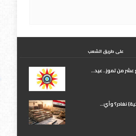
علی طریق الشعب
عشر من تموز.. عيد...
} نغادر؟ وأيّ...