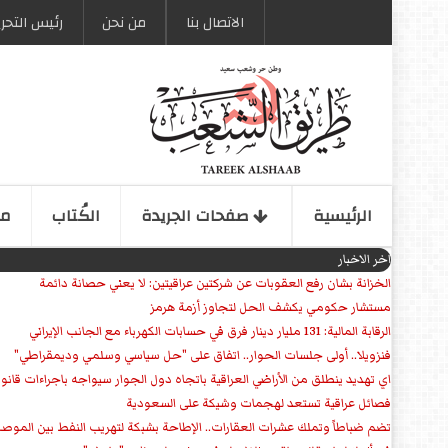
الاتصال بنا
من نحن
رئیس التحری
الرئیسیة
صفحات الجریدة
الكُتاب
مو
اخر الاخبار
الخزانة بشان رفع العقوبات عن شركتين عراقيتين: لا يعني حصانة دائمة
مستشار حكومي يكشف الحل لتجاوز أزمة هرمز
الرقابة المالية: 131 مليار دينار فرق في حسابات الكهرباء مع الجانب الإيراني
فنزويلا.. أولى جلسات الحوار.. اتفاق على "حل سياسي وسلمي وديمقراطي"
اي تهديد ينطلق من الأراضي العراقية باتجاه دول الجوار سيواجه باجراءات قانو
فصائل عراقية تستعد لهجمات وشيكة على السعودية
تضم ضباطاً وتملك عشرات العقارات.. الإطاحة بشبكة لتهريب النفط بين الموص