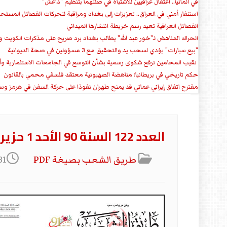
في ألمانيا.. اعتقال عراقيين للاشتباه في صلتهما بتنظيم "داعش"
استنفار أمني في العراق.. تعزيزات إلى بغداد ومراقبة لتحركات الفصائل المسلح
الفصائل العراقية تعيد رسم خريطة انتشارها الميداني
الحراك المناهض لـ"خور عبد الله" يطالب بغداد برد صريح على مذكرات الكويت 
"بيع سيارات" يؤدي لسحب يد والتحقيق مع 3 مسؤولين في صحة الديوانية
‏ نقيب المحامين ترفع شكوى رسمية بشأن التوسع في الجامعات الاستثمارية وأق
حكم تاريخي في بريطانيا: مناهضة الصهيونية معتقد فلسفي محمي بالقانون
مقترح اتفاق إيراني عماني قد يمنح طهران نفوذا على حركة السفن في هرمز وس
العدد 122 السنة 90 الأحد 1 حزيران 2025
طريق الشعب بصيغة PDF
31 أيار 25