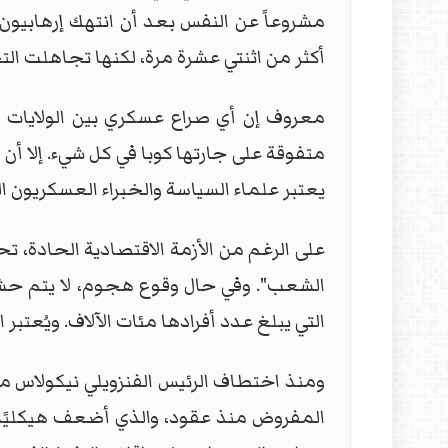
مشروعاً عن النفس بعد أن انتهك إرهابيون م
أكثر من اثنتي عشرة مرة، لكنها تجاهلت ا
معروف إن أي صراع عسكري بين الولايات ا
متفوقة على جارتها كوبا في كل شيء. إلا أن 
يعتبر علماء السياسة والخبراء العسكريون ا
الشعب". وفي حال وقوع هجوم، لا يتم حشد 
التي يبلغ عدد أفرادها مئات الآلاف. ويُعتب
ومنذ اختطاف الرئيس الفنزويلي نيكولاس م
المفروض منذ عقود، والذي أضعف هيكليًا 