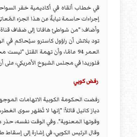
في خطاب ألقاه في أكاديمية خفر السواحل ا
إجراءات حاسمة نيابةً عن هذا الجزء المُعا
وأضاف: "من شواطئ هافانا إلى ضفاف قناة ب
تود بلانش أن راؤول كاسترو سيُحاكم في ال
العمر 94 عامًا، وأن تهمة القتل "
فلوريدا في مجلس الشيوخ الأمريكي، على أن 
رفض كوبي
رفضت الحكومة الكوبية الاتهامات الموجهة 
دياز كانيل قائلاً: "إنها لا تُظهر سوى الغ
وقوتها المعنوية". وفي الوقت نفسه، حذر م