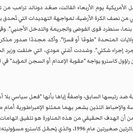
لأمريكية يوم الأربعاء الفائت، صعّد دونالد ترامب من تهد
ني من نصف الكرة الأرضية، لمواجهة التهديدات التي تُحدق 
نما، سنطرد قوى الفوضى والجريمة والتدخل الأجنبي". وفي 
ولايات المتحدة "طوعًا أو قسرًا". وأكد مجددًا صدور مذك
ليست مجرد إجراء شكلي". وشددت آشلي مودي، التي خلفت وزير 
راؤول كاسترو يواجه "عقوبة الإعدام أو السجن المؤبد" في ال
ضد رئيسها السابق، واصفةً إياها بأنها "فعل سياسي بلا أ
طرسة والإحباط اللذين يشعر بهما ممثلو الإمبراطورية أمام 
ن أن الهدف الحقيقي من هذه المناورة هو تلفيق اتهامات "
وقال الرئيس الكوبي، في إشارة إلى إسقاط طائرتين صغيرتين عام 