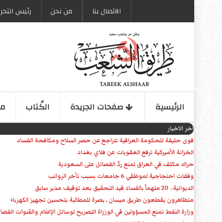
الاتصال بنا
من نحن
رئیس التحری
الرئیسیة
صفحات الجریدة
الكُتاب
مو
اخر الاخبار
قوى حليفة للحكومة العراقية تتراجع عن حصر السلاح ومكافحة الفساد
الخزانة الأميركية ترفع العقوبات عن فلاي بغداد
حراك مكثف في العراق لمنع ردّ الفصائل على السعودية
وقفات احتجاجية لموظفي 6 جامعات بسبب تأخر الرواتب
الديوانية.. 20 متهماً بالفساد قيد التحقيق بعد توقيف مدير سابق
متظاهرون يقطعون طريق ميسان ـ بصرة للمطالبة بتحسين تجهيز الكهرباء
وزارة النفط تمنع المسؤولين في الوزراة التصريح لوسائل الإعلام والقنوات الفضائ