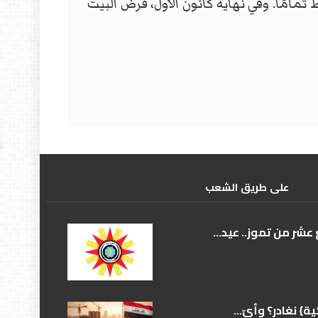
مامًا. وفي نهاية كانون الاول، فرض البيت
علی طریق الشعب
عشر من تموز.. عيد...
} نغادر؟ وأيّ...