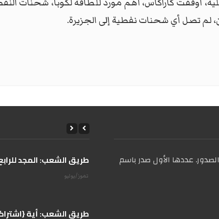
ة، أوقفت كاراكاس، أهم مورد للطاقة لكوبا، شحنات النفط ت
ين، لم تصل أي شحنات نفطية إلى الجزيرة.
صدور. عددها الأول صدر باسم
على طريق الشعب: المجد للرابع 
14 تموز/يوليو
على طريق الشعب: أية {اشتراكية