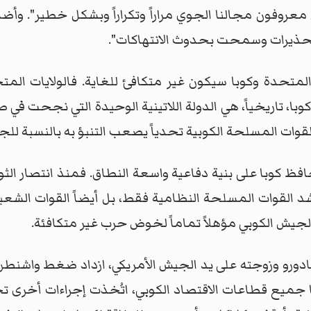
عروفون مجالنا الجوي مراراً وتكراراً وبشكل خطير". وأضاف
لتحذيرات وسمحت بحدوث الانتهاكات".
لمتحدة وكوبا سيكون غير متكافئ للغاية. فالولايات المت
كوبا، تاريخياً، هي الدولة اللاتينية الوحيدة التي نجحت في
لقوات المسلحة الكوبية تحدياً يصعب التنبؤ به بالنسبة للج
القوات المسلحة النظامية فقط، بل أيضاً القوات الشعبية
ر الجيش الكوبي مؤهلاً تماماً لخوض حرب غير متكافئة.
ادورو وزوجته على يد الجيش الأمريكي، ازداد ضغط واشنطن 
جميع قطاعات الاقتصاد الكوبي، اتُخذت إجراءات أخرى ت