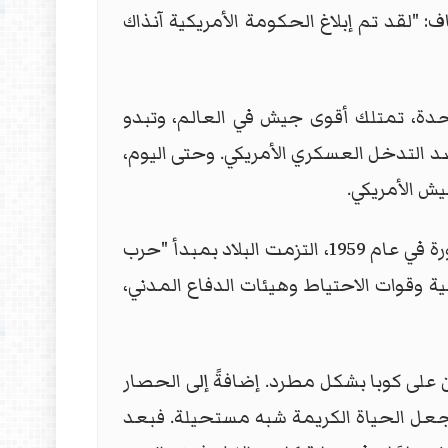
: "لقد تم إبلاغ الحكومة الأمريكية آنذاك
حدة، تمتلك أقوى جيش في العالم، وتبدو
 صد التدخل العسكري الأمريكي. وحتى اليوم،
يش الأمريكي.
على الرغم من الأزمة الاقتصادية الحادة، تحافظ كوبا على بنية دفاعية واسعة النطاق. فمنذ انتصار الثورة في عام 1959، التزمت البلاد بمبدأ "حرب
 وقوات الاحتياط وهيئات الدفاع المدني،
على كوبا بشكل مطرد. إضافةً إلى الحصار
جعل الحياة الكريمة شبه مستحيلة. فبعد