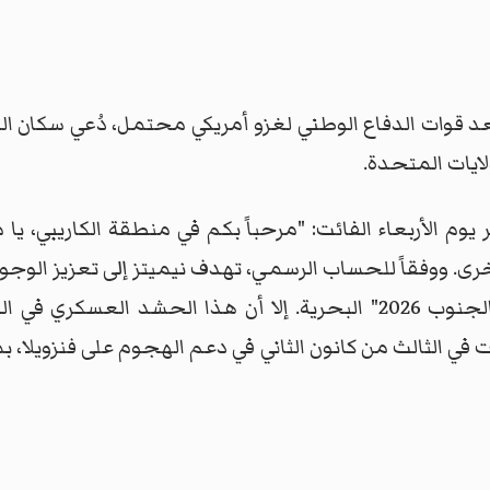
د قوات الدفاع الوطني لغزو أمريكي محتمل، دُعي سكان ال
لايات المتحدة.
ر يوم الأربعاء الفائت: "مرحباً بكم في منطقة الكاريبي، يا
. ووفقاً للحساب الرسمي، تهدف نيميتز إلى تعزيز الوجود ا
ومنطقة الكاريبي كجزء من عملية "بحار الجنوب 2026" البحرية. إلا أن هذ
نهاية عام 2025، والتي شاركت في الثالث من كانون الثاني في دعم الهجوم عل