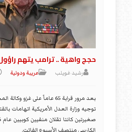
حجج واهية .. ترامب يتهم راؤول
رشيد غويلب
عریبة ودولیة
بعد مرور قرابة 65 عاماً على
توجيه وزارة العدل الأمريكية اتهامات بال
الكاريبي منتصف الأسبوع الفائت.