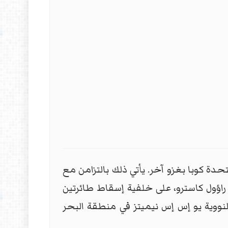
ات المتحدة كوبا بغزو آخر. يأتي ذلك بالتزامن مع
 راؤول كاسترو، على خلفية إسقاط طائرتين
التي تعمل بالطاقة النووية يو إس إس نيميتز في منطقة البحر