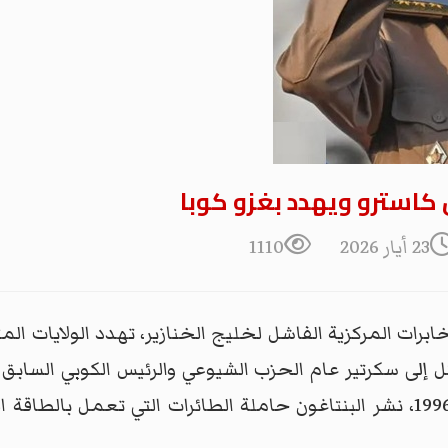
 كاسترو ويهدد بغزو كوبا
23 أيار 2026
1110
 غزو وكالة المخابرات المركزية الفاشل لخليج الخنازير، تهدد الولاي
قتل إلى سكرتير عام الحزب الشيوعي والرئيس الكوبي السابق
صغيرتين كانتا تقلان منفيين كوبيين عام 1996، نشر البنتاغون حاملة الطائرات 