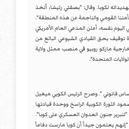
يداته لكوبا. وقال: "بصفتي رئيسًا، أتخذ
بأمننا القومي والناجمة عن هذه المنطقة".
اليوم نفسه، أعلن المدعي العام الأمريكي
رة توقيف بحق القيادي الشيوعي البالغ من
الخارجية ماركو روبيو في منصب ممثل ولاية
ولايات المتحدة".
ساس قانوني ". وصرح الرئيس الكوبي ميغيل
صمود الثورة الكوبية الراسخ ووحدة قيادتها
لتبرير جنون العدوان العسكري على كوبا".
1996، والذي يُحمّل كاسترو مسؤوليته: "إنهم يعلمون جيداً أن كوبا مارست دفاعاً