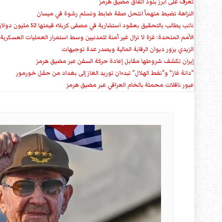
تعرف على ابرز بنود اتفاق مضيق هرمز
النزاهة تضبط متهماً انتحل صفة ضابط وتسلم رشوة في ميسان
نائب يطالب بالتحقيق بعقود استشارية في مصفى كربلاء قيمتها 52 مليون دولار سنوياً
الأمم المتحدة: غزة لا تزال غير آمنة للمدنيين وسط استمرار العمليات العسكرية
الزيدي يزور ديوان الرقابة المالية ويصدر عدة توجيهات
إيران تكشف شروطها مقابل إعادة حركة السفن عبر مضيق هرمز
"دانة غاز" و"نفط الهلال" تبدءان توريد الغاز إلى بغداد من حقل خورمور
عبور ناقلات محملة بالخام العراقي عبر مضيق هرمز