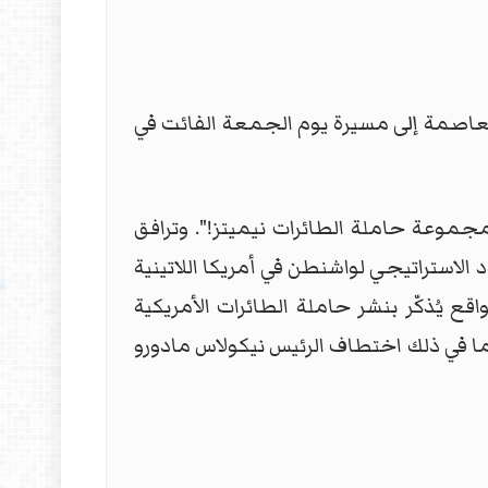
عاصمة إلى مسيرة يوم الجمعة الفائت في
 مجموعة حاملة الطائرات نيميتز!". وترافق
لاستراتيجي لواشنطن في أمريكا اللاتينية
ا الحشد العسكري في الواقع يُذكّر بنشر حاملة الطائرات الأمريكية
ى فنزويلا، بما في ذلك اختطاف الرئيس نيكولاس مادورو