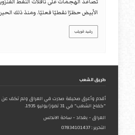
تصاعد الهجمات على ناقلات النفط الفنزويلي
الأبيض حظرًا نفطيًا فعليًا. ومنذ ذلك الح
رشيد غويلب
طریق الشعب
أقدم وأعرق صحيفة صدرت في العراق ولم تكف عن ال
"كفاح الشعب" في 31 تموز/يوليو 1935.
العراق - بغداد - ساحة الاندلس
التحریر :
07834101437