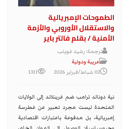
الطموحات الإمبريالية
والاستقلال الأوروبي والأزمة
الأمنية / بقلم فالتر باير
ترجمة: رشيد غويلب
عریبة ودولیة
02 شباط/فبراير 2026
1311
نية دونالد ترامب ضم غرينلاند إلى الولايات
المتحدة ليست مجرد تعبير عن غطرسة
إمبريالية، بل مدفوعة باعتبارات اقتصادية
وجيوسياسية: الوصول إلى المواد الخام،