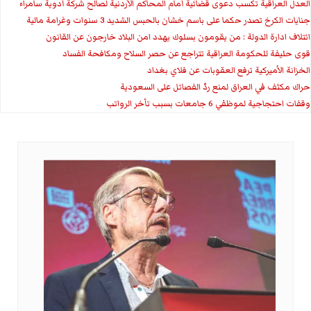
العدل العراقية تكسب دعوى قضائية أمام المحاكم الأردنية لصالح شركة أدوية سامراء
جنايات الكرخ تصدر حكما على باسم خشان بالحبس الشديد 3 سنوات وغرامة مالية
ائتلاف ادارة الدولة : من يقومون بسلوك يهدد امن البلاد خارجون عن القانون
قوى حليفة للحكومة العراقية تتراجع عن حصر السلاح ومكافحة الفساد
الخزانة الأميركية ترفع العقوبات عن فلاي بغداد
حراك مكثف في العراق لمنع ردّ الفصائل على السعودية
وقفات احتجاجية لموظفي 6 جامعات بسبب تأخر الرواتب