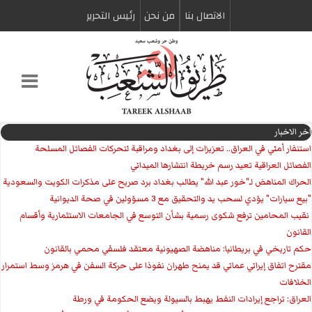
الاتصال بنا
من نحن
رئیس التحریر
اخر الاخبار
استنفار أمني في العراق.. تعزيزات إلى بغداد ومراقبة لتحركات الفصائل المسلحة
الفصائل العراقية تعيد رسم خريطة انتشارها الميداني
الحراك المناهض لـ"خور عبد الله" يطالب بغداد برد صريح على مذكرات الكويت والسعودية
"بيع سيارات" يؤدي لسحب يد والتحقيق مع 3 مسؤولين في صحة الديوانية
‏ نقيب المحامين ترفع شكوى رسمية بشأن التوسع في الجامعات الاستثمارية وأقسام
القانون
حكم تاريخي في بريطانيا: مناهضة الصهيونية معتقد فلسفي محمي بالقانون
مقترح اتفاق إيراني عماني قد يمنح طهران نفوذا على حركة السفن في هرمز وسط استمرار
الخلافات
العراق: تراجع إيرادات النفط يهبط بالسيولة ويضع الحكومة في ورطة