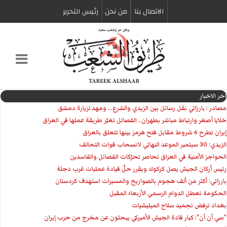
الاتصال بنا
من نحن
رئیس التحریر
اخر الاخبار
مصادر : بارزاني نقل رسائل بين الزيدي والشرع... ومهد لزيارة دمشق
خلايا أصغر وارتباط مباشر بطهران.. الفصائل تغيّر طريقة عملها في العراق
إيران تطرح 6 شروط مقابل فتح هرمز بينها تتعلق بالعراق
الزيدي: 30 سبتمبر الموعد النهائي لانسحاب قوات التحالف
الحواجز الأمنية في العراق تحاصر تحرّكات الفصائل والفاسدين
رئيس أركان الجيش يصل كركوك ويقرر حلّ قيادة عمليات غرب دجلة
بارزاني: أكثر من ألف هجوم بالصواريخ والمسيرات استهدف كردستان
الحكومة تعطل الدوام الرسمي الأربعاء المقبل
بغداد ترفض تجميد سلاح الميليشيات
"سي أن أن": كبار قادة الجيش الأميركي يبحثون عن مخرج من حرب إيران