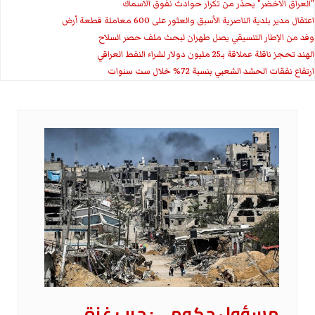
"العراق الاخضر" يحذر من تكرار حوادث نفوق الاسماك
اعتقال مدير بلدية الناصرية الأسبق والعثور على 600 معاملة قطعة أرض
وفد من الإطار التنسيقي يصل طهران لبحث ملف حصر السلاح
الهند تحجز ناقلة عملاقة بـ25 مليون دولار لشراء النفط العراقي
ارتفاع نفقات الحشد الشعبي بنسبة 72% خلال ست سنوات
مسؤول حكومي: حرب غزة