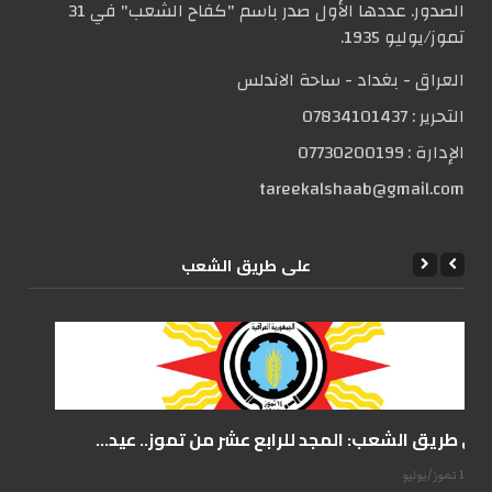
الصدور. عددها الأول صدر باسم "كفاح الشعب" في 31
تموز/يوليو 1935.
العراق - بغداد - ساحة الاندلس
التحریر :
07834101437
الإدارة :
07730200199
tareekalshaab@gmail.com
علی طریق الشعب
على طريق الشعب: المجد للرابع عشر من تموز.. عيد...
14 تموز/يوليو