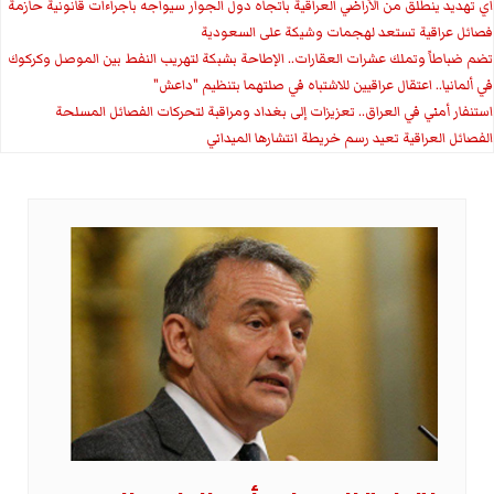
اي تهديد ينطلق من الأراضي العراقية باتجاه دول الجوار سيواجه باجراءات قانونية حازمة
فصائل عراقية تستعد لهجمات وشيكة على السعودية
تضم ضباطاً وتملك عشرات العقارات.. الإطاحة بشبكة لتهريب النفط بين الموصل وكركوك
في ألمانيا.. اعتقال عراقيين للاشتباه في صلتهما بتنظيم "داعش"
استنفار أمني في العراق.. تعزيزات إلى بغداد ومراقبة لتحركات الفصائل المسلحة
الفصائل العراقية تعيد رسم خريطة انتشارها الميداني