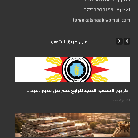
الإدارة :
07730200199
tareekalshaab@gmail.com
علی طریق الشعب
على طريق الشعب: المجد للرابع عشر من تموز.. عيد...
14 تموز/يوليو