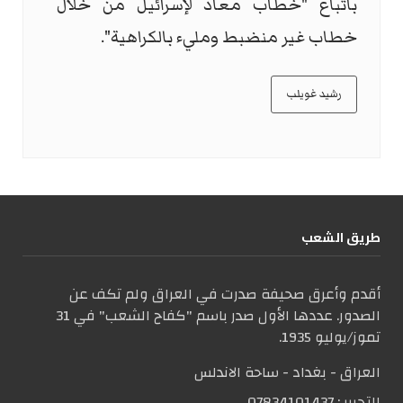
باتباع "خطاب معاد لإسرائيل من خلال
خطاب غير منضبط ومليء بالكراهية".
رشيد غويلب
طریق الشعب
أقدم وأعرق صحيفة صدرت في العراق ولم تكف عن
الصدور. عددها الأول صدر باسم "كفاح الشعب" في 31
تموز/يوليو 1935.
العراق - بغداد - ساحة الاندلس
التحریر :
07834101437