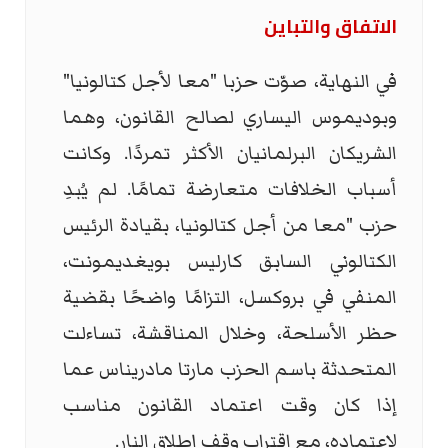
الاتفاق والتباين
في النهاية، صوّت حزبا "معا لأجل كتالونيا"
وبوديموس اليساري لصالح القانون، وهما
الشريكان البرلمانيان الأكثر تمردًا. وكانت
أسباب الخلافات متعارضة تمامًا. لم يُبدِ
حزب "معا من أجل كتالونيا، بقيادة الرئيس
الكتالوني السابق كارليس بويغديمونت،
المنفي في بروكسل، التزامًا واضحًا بقضية
حظر الأسلحة، وخلال المناقشة، تساءلت
المتحدثة باسم الحزب مارتا مادريناس عما
إذا كان وقت اعتماد القانون مناسب
لاعتماده، مع اقتراب وقف إطلاق النار.