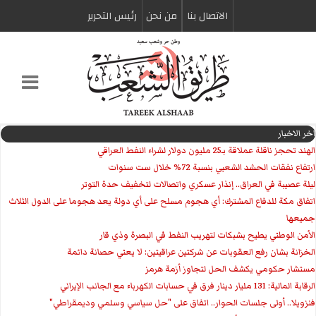
الاتصال بنا
من نحن
رئیس التحریر
اخر الاخبار
الهند تحجز ناقلة عملاقة بـ25 مليون دولار لشراء النفط العراقي
ارتفاع نفقات الحشد الشعبي بنسبة 72% خلال ست سنوات
ليلة عصيبة في العراق.. إنذار عسكري واتصالات لتخفيف حدة التوتر
‏اتفاق مكة للدفاع المشترك: أي هجوم مسلح على أي دولة يعد هجوما على الدول الثلاث
جميعها
الأمن الوطني يطيح بشبكات لتهريب النفط في البصرة وذي قار
الخزانة بشان رفع العقوبات عن شركتين عراقيتين: لا يعني حصانة دائمة
مستشار حكومي يكشف الحل لتجاوز أزمة هرمز
الرقابة المالية: 131 مليار دينار فرق في حسابات الكهرباء مع الجانب الإيراني
فنزويلا.. أولى جلسات الحوار.. اتفاق على "حل سياسي وسلمي وديمقراطي"